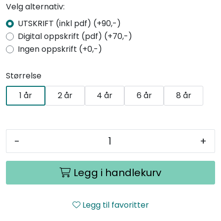
Velg alternativ:
UTSKRIFT (inkl pdf) (+90,-)
Digital oppskrift (pdf) (+70,-)
Ingen oppskrift (+0,-)
Størrelse
1 år
2 år
4 år
6 år
8 år
-
+
Legg i handlekurv
Legg til favoritter