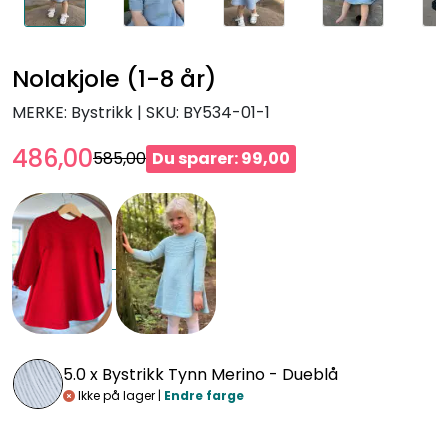
Nolakjole (1-8 år)
MERKE: Bystrikk
|
SKU:
BY534-01-1
486,00
585,00
Du sparer: 99,00
5.0 x
Bystrikk Tynn Merino - Dueblå
Ikke på lager |
Endre farge