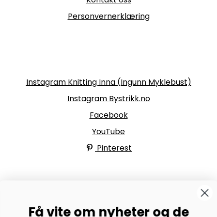
Personvernerklæring
Følg oss
Instagram Knitting Inna (Ingunn Myklebust)
Instagram Bystrikk.no
Facebook
YouTube
Pinterest
BYSTRIKK-FORUMET
Få vite om nyheter og de
Bli medlem av Bystrikk-forumet vårt på Facebook og