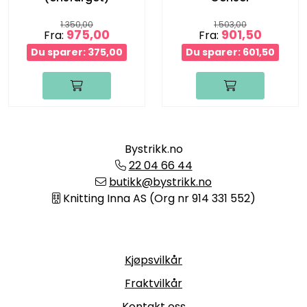
1.350,00
1.503,00
975,00
901,50
Fra:
Fra:
Du sparer: 375,00
Du sparer: 601,50
Bystrikk.no
22 04 66 44
butikk@bystrikk.no
Knitting Inna AS (Org nr 914 331 552)
Informasjon
Kjøpsvilkår
Fraktvilkår
Kontakt oss