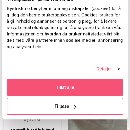
LanternMoon
LanternMoon
Bystrikk.no benytter informasjonskapsler (cookies) for å
Lantern Moon, 60 cm,
gi deg den beste brukeropplevelsen. Cookies brukes for
Lantern Moon, 40 cm,
3.00 mm -
3.00 mm -
Rundpinner i tre
å gi innhold og annonser et personlig preg, for å levere
Rundpinner i tre
sosiale mediefunksjoner og for å analysere trafikken vår.
Informasjonen om hvordan du bruker nettstedet vårt blir
delt med våre partnere innen sosiale medier, annonsering
og analysearbeid.
Detaljer
Tillat alle
Tilpass
Bystrikk