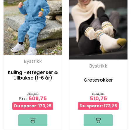
Bystrikk
Bystrikk
Kuling Hettegenser &
Ullbukse (1-6 år)
Gretesokker
783,00
684,00
609,75
510,75
Fra:
Du sparer: 173,25
Du sparer: 173,25