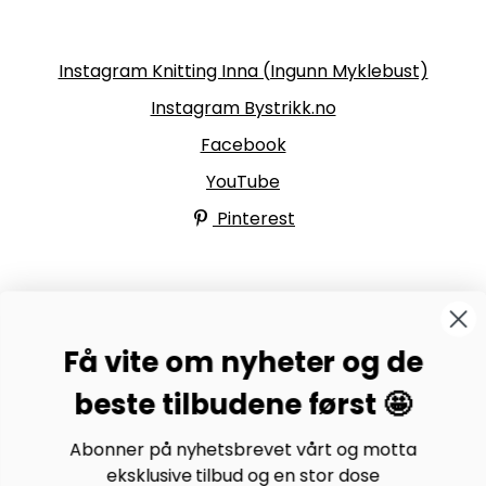
Følg oss
Instagram Knitting Inna (Ingunn Myklebust)
Instagram Bystrikk.no
Facebook
YouTube
Pinterest
BYSTRIKK-FORUMET
Få vite om nyheter og de
Bli medlem av Bystrikk-forumet vårt på Facebook og
møt både designere og teststrikkere, samt 31.000
beste tilbudene først 🤩
andre Bystrikkere som deler erfaringer, bilder og
inspirasjon.
Abonner på nyhetsbrevet vårt og motta
eksklusive tilbud og en stor dose
Bli medlem her.