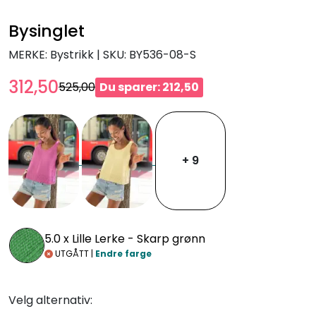
Bysinglet
MERKE: Bystrikk
|
SKU:
BY536-08-S
312,50
525,00
Du sparer: 212,50
+ 9
5.0 x
Lille Lerke - Skarp grønn
UTGÅTT |
Endre farge
Velg alternativ: