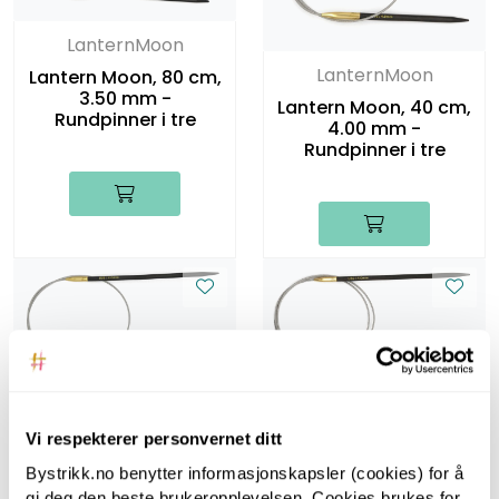
LanternMoon
LanternMoon
Lantern Moon, 80 cm,
3.50 mm -
Lantern Moon, 40 cm,
Rundpinner i tre
4.00 mm -
Rundpinner i tre
LanternMoon
LanternMoon
Lantern Moon, 80 cm,
Vi respekterer personvernet ditt
Lantern Moon, 60 cm,
4.00 mm -
4.00 mm -
Bystrikk.no benytter informasjonskapsler (cookies) for å
Rundpinner i tre
Rundpinner i tre
gi deg den beste brukeropplevelsen. Cookies brukes for