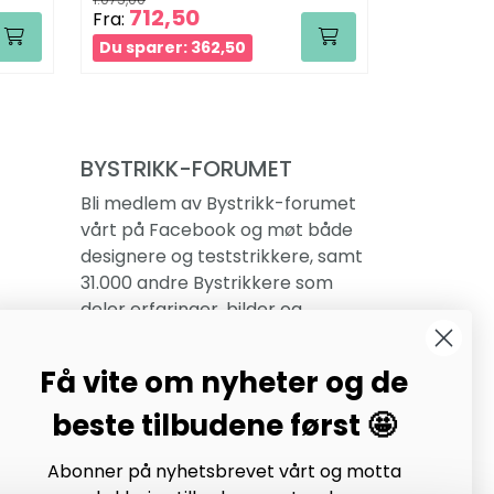
712,50
576,00
Fra:
Du sparer: 362,50
Du sparer
BYSTRIKK-FORUMET
Bli medlem av Bystrikk-forumet
vårt på Facebook og møt både
designere og teststrikkere, samt
31.000 andre Bystrikkere som
deler erfaringer, bilder og
inspirasjon.
Få vite om nyheter og de
Bli medlem her.
beste tilbudene først 🤩
Abonner på nyhetsbrevet vårt og motta