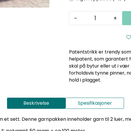
-
+
Patentstrikk er trendy som a
helpatent, som garantert h
skal på bytur eller ut i vær
forholdsvis tynne pinner, 
hold i plagget.
Beskrivelse
Spesifikasjoner
m et sett. Denne garnpakken inneholder garn til 2 luer, me
13 % polyamid, 50 gram = ca 100 meter