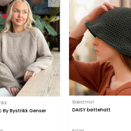
Bæstmor
rikk
DAISY bøttehatt
c By Bystrikk Genser
00
527,00