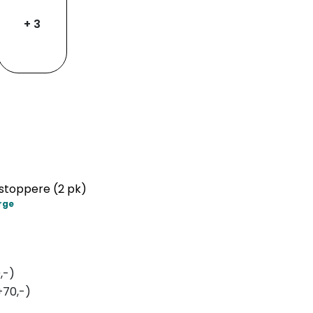
+ 3
stoppere (2 pk)
rge
,-)
+70,-)