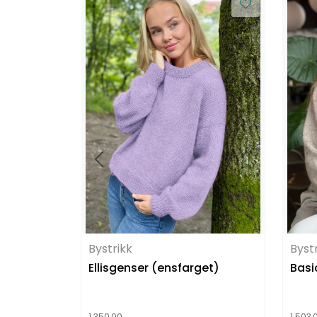
Bystrikk
Byst
Ellisgenser (ensfarget)
Basi
1.350,00
1.503,