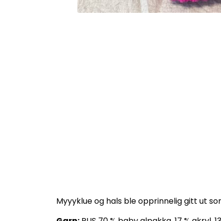
Myyyklue og hals ble opprinnelig gitt ut so
Garn:
PUS 70 % baby alpakka, 17 % akryl, 