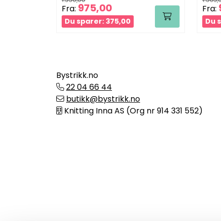
975,00
Fra:
Fra:
Du sparer: 375,00
Du s
Bystrikk.no
22 04 66 44
butikk@bystrikk.no
Knitting Inna AS (Org nr 914 331 552)