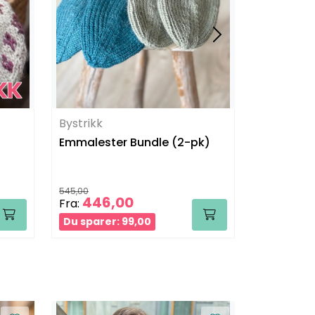
Bystrikk
Bystrikk
Emmalester Bundle (2-pk)
Alicetopp
545,00
850,00
446,00
625
Fra:
Fra:
Du sparer: 99,00
Du sparer