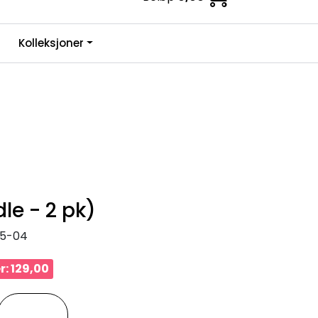
0
Kolleksjoner
Infosenter
Favoritter
Logg inn
le - 2 pk)
5-04
r: 129,00