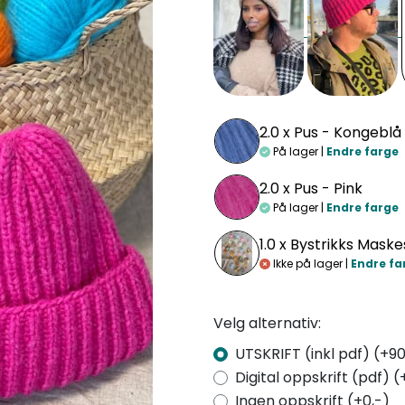
2.0 x
Pus - Kongeblå
På lager |
Endre farge
2.0 x
Pus - Pink
På lager |
Endre farge
1.0 x
Bystrikks Maske
Ikke på lager |
Endre fa
Velg alternativ:
UTSKRIFT (inkl pdf) (+90
Digital oppskrift (pdf) (
Ingen oppskrift (+0,-)