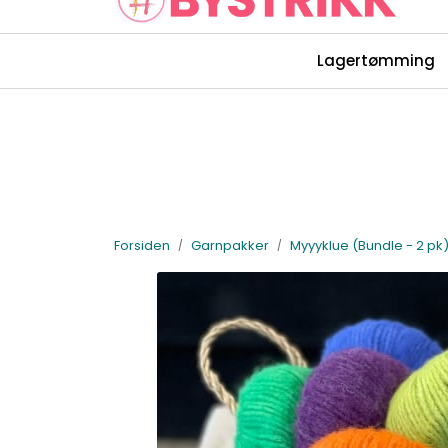
Skip to main content
Lagertømming
Rettelser Bystrikk-bøkene
Forsiden
Garnpakker
Myyyklue (Bundle - 2 pk