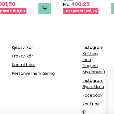
901,50
400,25
Fra:
parer: 601,50
Du sparer: 126,75
Informasjon
Følg oss
Kjøpsvilkår
Instagram
Knitting
Fraktvilkår
Inna
Kontakt oss
(Ingunn
Myklebust)
Personvernerklæring
Instagram
Bystrikk.no
Facebook
YouTube