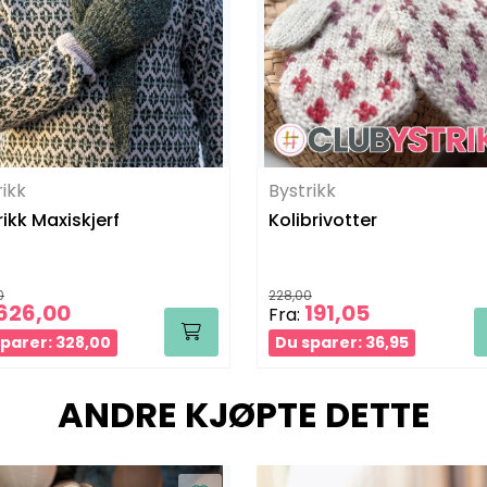
rikk
Bystrikk
rikk Maxiskjerf
Kolibrivotter
0
228,00
626,00
191,05
Fra:
parer: 328,00
Du sparer: 36,95
ANDRE KJØPTE DETTE