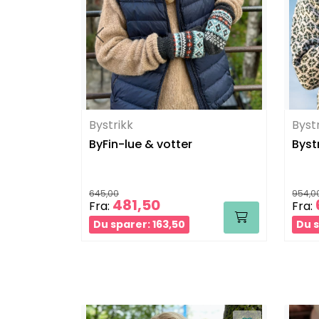
Bystrikk
Byst
ByFin-lue & votter
Byst
645,00
954,0
481,50
Fra:
Fra:
Du sparer: 163,50
Du s