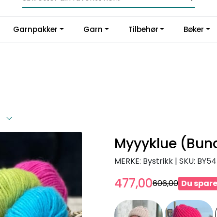
Fri frakt fra kr 1200,-
Garnpakker
Garn
Tilbehør
Bøker
)
Myyyklue (Bund
MERKE: Bystrikk
|
SKU:
BY54
477,00
606,00
Du spare