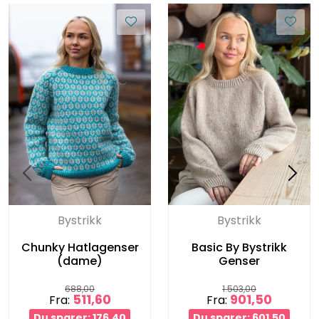
Bystrikk
Bystrikk
Chunky Hatlagenser
Basic By Bystrikk
(dame)
Genser
688,00
1.503,00
511,60
901,50
Fra:
Fra:
Du sparer: 176,40
Du sparer: 601,50