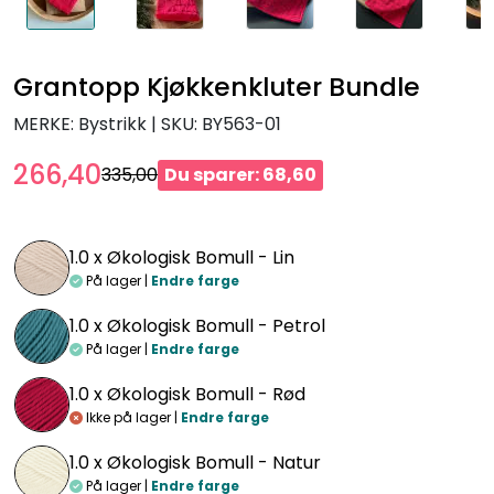
Grantopp Kjøkkenkluter Bundle
MERKE: Bystrikk
|
SKU:
BY563-01
266,40
335,00
Du sparer: 68,60
1.0 x
Økologisk Bomull - Lin
På lager |
Endre farge
1.0 x
Økologisk Bomull - Petrol
På lager |
Endre farge
1.0 x
Økologisk Bomull - Rød
Ikke på lager |
Endre farge
1.0 x
Økologisk Bomull - Natur
På lager |
Endre farge