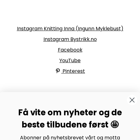
Følg oss
Instagram Knitting Inna (Ingunn Myklebust)
Instagram Bystrikk.no
Facebook
YouTube
Pinterest
BYSTRIKK-FORUMET
Få vite om nyheter og de
Bli medlem av Bystrikk-forumet vårt på Facebook og
møt både designere og teststrikkere, samt 31.000
beste tilbudene først 🤩
andre Bystrikkere som deler erfaringer, bilder og
inspirasjon.
Abonner på nyhetsbrevet vårt og motta