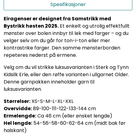
Spesifikasjoner
Eiragenser er designet fra Samstrikk med
Bystrikk høsten 2025.
Et enkelt og utrolig effektfullt
mønster over bolen innbyr til lek med farger – og du
velger selv om du går for ton-i-ton eller mer
kontrastrike farger. Den samme mønsterborden
repeteres nederst på ermene.
Velg om du vil strikke luksusvarianten i Sterk og Tynn
Kidsilk Erle, eller den røffe varianten i ullgarnet Older.
Denne garnpakken inneholder garn til
luksusvarianten.
Størrelser:
XS-S-M-L-XL-XXL
Overvidde:
89-100-111-122-133-144 cm
Ermelengde:
Ca 46 cm (eller ønsket lengde)
Hel lengde:
54-56-58-60-62-64 cm (midt bak før
halskant)