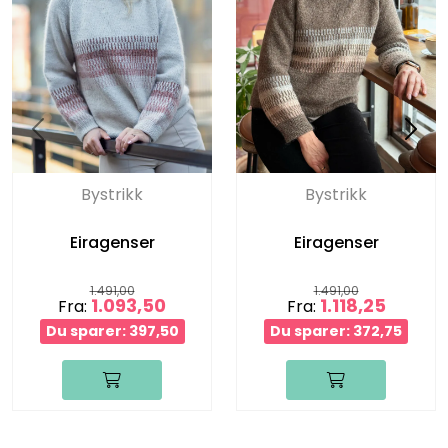
Bystrikk
Bystrikk
Eiragenser
Eiragenser
1.491,00
1.491,00
1.093,50
1.118,25
Fra:
Fra:
Du sparer: 397,50
Du sparer: 372,75