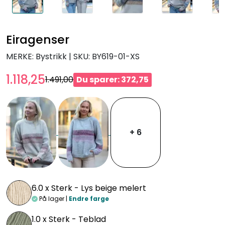
Eiragenser
MERKE: Bystrikk
|
SKU:
BY619-01-XS
1.118,25
1.491,00
Du sparer: 372,75
+ 6
6.0 x
Sterk - Lys beige melert
På lager |
Endre farge
1.0 x
Sterk - Teblad