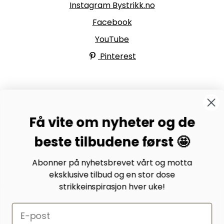
Instagram Bystrikk.no
Facebook
YouTube
Pinterest
BYSTRIKK-FORUMET
Få vite om nyheter og de
Bli medlem av Bystrikk-forumet vårt på Facebook og
møt både designere og teststrikkere, samt 31.000
beste tilbudene først 🤩
andre Bystrikkere som deler erfaringer, bilder og
inspirasjon.
Abonner på nyhetsbrevet vårt og motta
eksklusive tilbud og en stor dose
Bli medlem her.
strikkeinspirasjon hver uke!