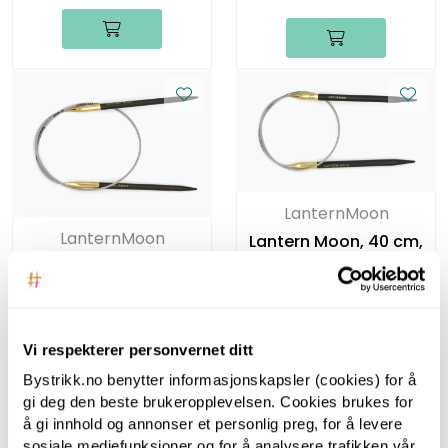
LanternMoon
LanternMoon
Lantern Moon, 40 cm,
4.50 mm -
Lantern Moon, 40 cm,
Rundpinner i tre
4.00 mm -
Rundpinner i tre
Vi respekterer personvernet ditt
Bystrikk.no benytter informasjonskapsler (cookies) for å
gi deg den beste brukeropplevelsen. Cookies brukes for
å gi innhold og annonser et personlig preg, for å levere
sosiale mediefunksjoner og for å analysere trafikken vår.