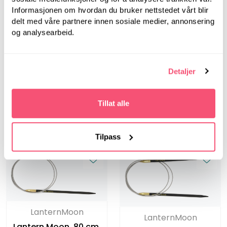
Informasjonen om hvordan du bruker nettstedet vårt blir
delt med våre partnere innen sosiale medier, annonsering
og analysearbeid.
LanternMoon
LanternMoon
Lantern Moon, 40 cm,
Detaljer
Lantern Moon, 40 cm,
5.50 mm -
5.00 mm -
Rundpinner i tre
Rundpinner i tre
Tillat alle
Tilpass
LanternMoon
LanternMoon
Lantern Moon, 80 cm,