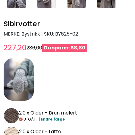
Sibirvotter
MERKE: Bystrikk
|
SKU:
BY625-02
227,20
286,00
Du sparer: 58,80
2.0 x
Older - Brun melert
UTGÅTT |
Endre farge
2.0 x
Older - Latte