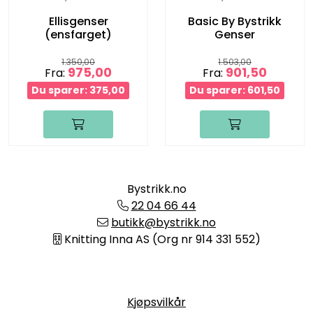
Ellisgenser
Basic By Bystrikk
(ensfarget)
Genser
1.350,00
1.503,00
975,00
901,50
Fra:
Fra:
Du sparer: 375,00
Du sparer: 601,50
Bystrikk.no
22 04 66 44
butikk@bystrikk.no
Knitting Inna AS (Org nr 914 331 552)
Informasjon
Kjøpsvilkår