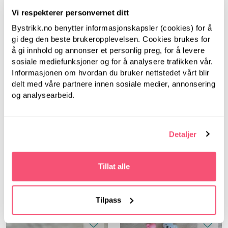
Vi respekterer personvernet ditt
Bystrikk.no benytter informasjonskapsler (cookies) for å
gi deg den beste brukeropplevelsen. Cookies brukes for
å gi innhold og annonser et personlig preg, for å levere
sosiale mediefunksjoner og for å analysere trafikken vår.
Bystrikk
Informasjonen om hvordan du bruker nettstedet vårt blir
delt med våre partnere innen sosiale medier, annonsering
Bystrikk
og analysearbeid.
Fasthetsmåler
Bystrikk
149,00
Bystrikk Maskewire
Detaljer
(sett a 6 stk)
Tillat alle
69,00
Tilpass