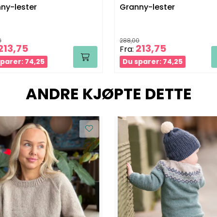
ny-lester
Granny-lester
0
288,00
213,75
213,75
Fra:
parer: 74,25
Du sparer: 74,25
ANDRE KJØPTE DETTE