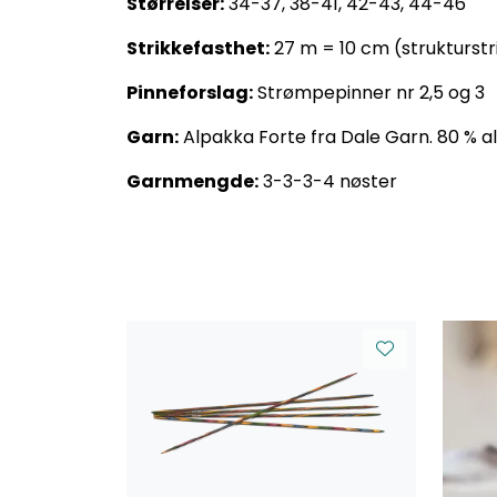
Størrelser:
34-37, 38-41, 42-43, 44-46
Strikkefasthet:
27 m = 10 cm (strukturstr
Pinneforslag:
Strømpepinner nr 2,5 og 3
Garn:
Alpakka Forte fra Dale Garn. 80 % a
Garnmengde:
3-3-3-4 nøster