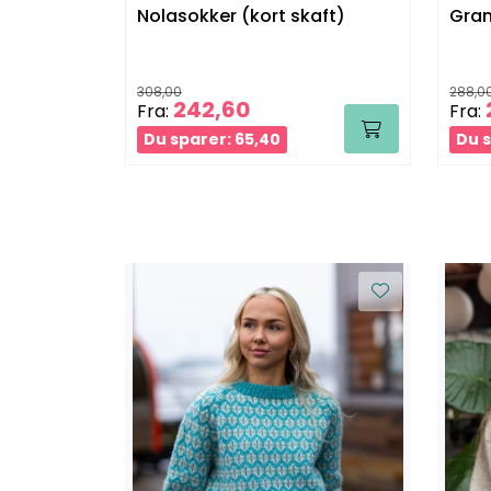
Nolasokker (kort skaft)
Gran
308,00
288,0
242,60
Fra:
Fra:
Du sparer: 65,40
Du s