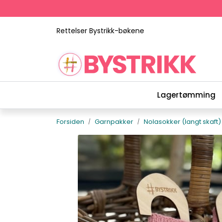
Skip to main content
Rettelser Bystrikk-bøkene
Lagertømming
Forsiden
Garnpakker
Nolasokker (langt skaft)