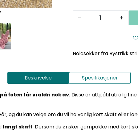
-
+
Nolasokker fra Bystrikk str
Beskrivelse
Spesifikasjoner
å foten får vi aldri nok av.
Disse er attpåtil utrolig fine 
, og du kan velge om du vil ha vanlig kort skaft eller lang
ed
langt skaft
. Dersom du ønsker garnpakke med kort sk