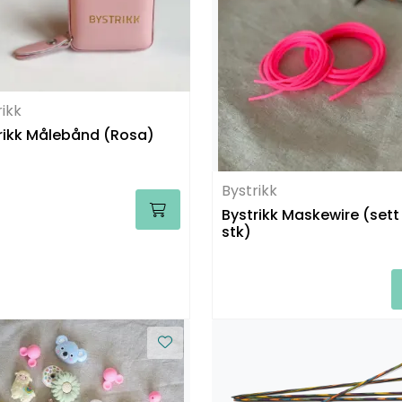
rikk
rikk Målebånd (Rosa)
Bystrikk
Bystrikk Maskewire (sett
stk)