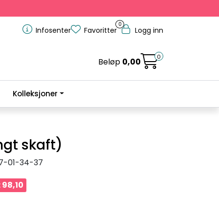
0
Infosenter
Favoritter
Logg inn
0
Beløp
0,00
Kolleksjoner
ngt skaft)
7-01-34-37
 98,10