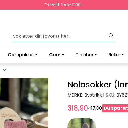
Fri frakt fra kr 1200,-
Garnpakker
Garn
Tilbehør
Bøker
Nolasokker (la
MERKE: Bystrikk
|
SKU:
BY62
318,90
417,00
Du sparer: