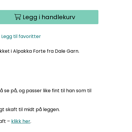
Legg i handlekurv
Legg til favoritter
ikket i Alpakka Forte fra Dale Garn.
å se på, og passer like fint til han som til
t skaft til midt på leggen.
aft –
klikk her
.