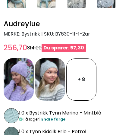
Audreylue
MERKE: Bystrikk
|
SKU:
BY630-11-1-2ar
256,70
314,00
Du sparer: 57,30
+ 8
1.0 x
Bystrikk Tynn Merino - Mintblå
På lager |
Endre farge
1.0 x
Tynn Kidsilk Erle - Petrol