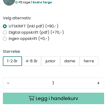
På lager |
Endre farge
Velg alternativ:
UTSKRIFT (inkl pdf) (+90,-)
Digital oppskrift (pdf) (+70,-)
Ingen oppskrift (+0,-)
Størrelse
1-2 år
4-8 år
junior
dame
herre
-
+
Legg i handlekurv