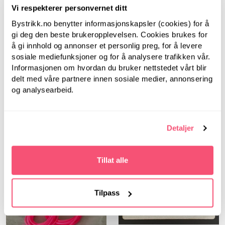
Vi respekterer personvernet ditt
LanternMoon
Bystrikk.no benytter informasjonskapsler (cookies) for å
Lantern Moon, 40 cm,
gi deg den beste brukeropplevelsen. Cookies brukes for
4.00 mm -
Bystrikk
å gi innhold og annonser et personlig preg, for å levere
Rundpinner i tre
sosiale mediefunksjoner og for å analysere trafikken vår.
Bystrikk Målebånd
Informasjonen om hvordan du bruker nettstedet vårt blir
(Rosa)
delt med våre partnere innen sosiale medier, annonsering
og analysearbeid.
Detaljer
Tillat alle
Tilpass