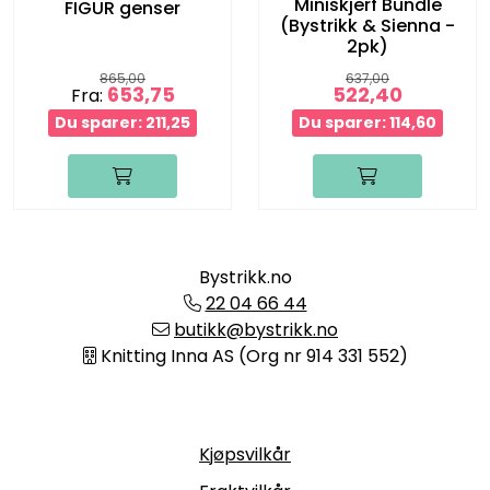
Miniskjerf Bundle
FIGUR genser
(Bystrikk & Sienna -
2pk)
865,00
637,00
653,75
522,40
Fra:
Du sparer: 211,25
Du sparer: 114,60
Bystrikk.no
22 04 66 44
butikk@bystrikk.no
Knitting Inna AS (Org nr 914 331 552)
Informasjon
Kjøpsvilkår