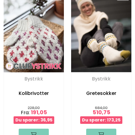
Bystrikk
Bystrikk
Kolibrivotter
Gretesokker
228,00
684,00
191,05
510,75
Fra:
Du sparer: 36,95
Du sparer: 173,25