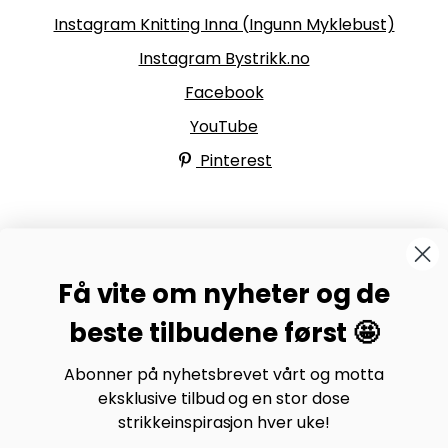
Instagram Knitting Inna (Ingunn Myklebust)
Instagram Bystrikk.no
Facebook
YouTube
Pinterest
BYSTRIKK-FORUMET
Få vite om nyheter og de
Bli medlem av Bystrikk-forumet vårt på Facebook og
møt både designere og teststrikkere, samt 31.000
beste tilbudene først 🤩
andre Bystrikkere som deler erfaringer, bilder og
inspirasjon.
Abonner på nyhetsbrevet vårt og motta
eksklusive tilbud og en stor dose
Bli medlem her.
strikkeinspirasjon hver uke!