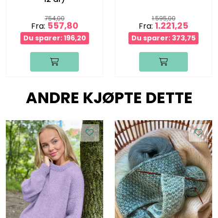
754,00
1.595,00
557,80
1.221,25
Fra:
Fra:
Du sparer: 196,20
Du sparer: 373,75
ANDRE KJØPTE DETTE