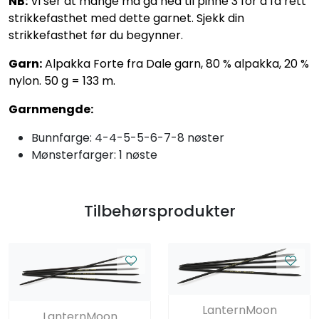
NB:
Vi ser at mange må gå ned til pinne 3 for å få rett
strikkefasthet med dette garnet. Sjekk din
strikkefasthet før du begynner.
Garn:
Alpakka Forte fra Dale garn, 80 % alpakka, 20 %
nylon. 50 g = 133 m.
Garnmengde:
Bunnfarge: 4-4-5-5-6-7-8 nøster
Mønsterfarger: 1 nøste
Tilbehørsprodukter
LanternMoon
LanternMoon