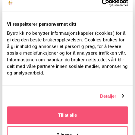
Vi respekterer personvernet ditt
Bystrikk.no benytter informasjonskapsler (cookies) for å
gi deg den beste brukeropplevelsen. Cookies brukes for
å gi innhold og annonser et personlig preg, for å levere
sosiale mediefunksjoner og for å analysere trafikken vår.
LanternMoon
LanternMoon
Informasjonen om hvordan du bruker nettstedet vårt blir
Lantern Moon, 80 cm,
Lantern Moon, 80 cm,
delt med våre partnere innen sosiale medier, annonsering
3.00 mm -
3.50 mm -
og analysearbeid.
Rundpinner i tre
Rundpinner i tre
Detaljer
Tillat alle
Tilpass