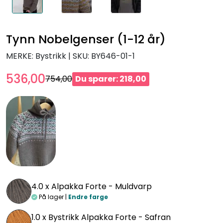
Tynn Nobelgenser (1-12 år)
MERKE: Bystrikk
|
SKU:
BY646-01-1
536,00
754,00
Du sparer: 218,00
4.0 x
Alpakka Forte - Muldvarp
På lager |
Endre farge
1.0 x
Bystrikk Alpakka Forte - Safran