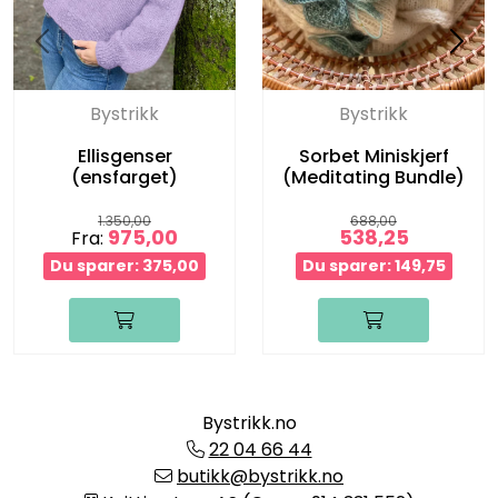
Bystrikk
Bystrikk
Ellisgenser
Sorbet Miniskjerf
(ensfarget)
(Meditating Bundle)
1.350,00
688,00
975,00
538,25
Fra:
Du sparer: 375,00
Du sparer: 149,75
Bystrikk.no
22 04 66 44
butikk@bystrikk.no