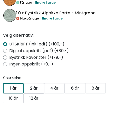
På lager |
Endre farge
1.0 x
Bystrikk Alpakka Forte - Mintgrønn
Ikke på lager |
Endre farge
Velg alternativ:
UTSKRIFT (inkl pdf) (+100,-)
Digital oppskrift (pdf) (+80,-)
Bystrikk Favoritter (+179,-)
Ingen oppskrift (+0,-)
Størrelse
1 år
2 år
4 år
6 år
8 år
10 år
12 år