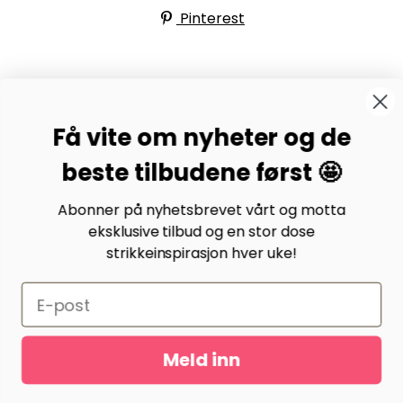
Pinterest
BYSTRIKK-FORUMET
Få vite om nyheter og de
Bli medlem av Bystrikk-forumet vårt på Facebook og
møt både designere og teststrikkere, samt 31.000
beste tilbudene først 🤩
andre Bystrikkere som deler erfaringer, bilder og
inspirasjon.
Abonner på nyhetsbrevet vårt og motta
eksklusive tilbud og en stor dose
Bli medlem her.
strikkeinspirasjon hver uke!
Meld inn
Gurusoft