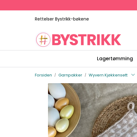
Skip to main content
Rettelser Bystrikk-bøkene
Lagertømming
Forsiden
Garnpakker
Wyvern Kjøkkensett