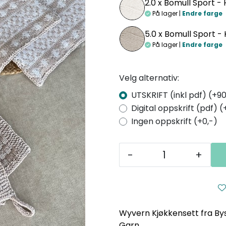
2.0 x
Bomull Sport - 
På lager |
Endre farge
5.0 x
Bomull Sport - 
På lager |
Endre farge
Velg alternativ:
UTSKRIFT (inkl pdf) (+90
Digital oppskrift (pdf) (
Ingen oppskrift (+0,-)
-
+
Wyvern Kjøkkensett fra Byst
Garn.