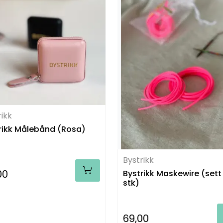
rikk
rikk Målebånd (Rosa)
Bystrikk
00
Bystrikk Maskewire (sett
stk)
69,00