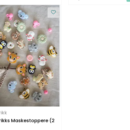
rikk
rikks Maskestoppere (2