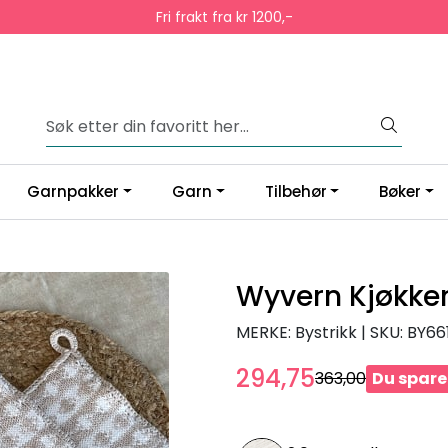
Fri frakt fra kr 1200,-
Garnpakker
Garn
Tilbehør
Bøker
Wyvern Kjøkke
MERKE: Bystrikk
|
SKU:
BY66
294,75
363,00
Du spare