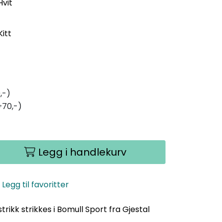
Hvit
Kitt
,-)
+70,-)
Legg i handlekurv
Legg til favoritter
rikk strikkes i Bomull Sport fra Gjestal