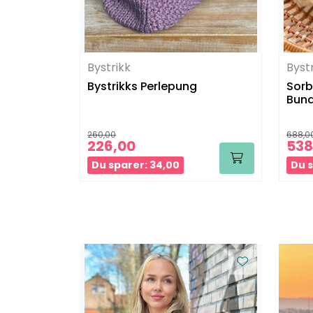
Bystrikk
Byst
Bystrikks Perlepung
Sorb
Bund
260,00
688,0
226,00
538
Du sparer: 34,00
Du s