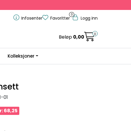
0
Infosenter
Favoritter
Logg inn
0
Beløp
0,00
Kolleksjoner
nsett
1-01
r: 68,25