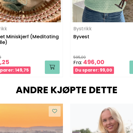
rikk
Bystrikk
et Miniskjerf (Meditating
Byvest
le)
0
595,00
,25
496,00
Fra:
parer: 149,75
Du sparer: 99,00
ANDRE KJØPTE DETTE