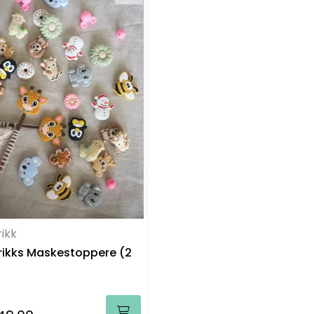
rikk
rikks Maskestoppere (2