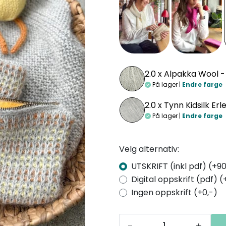
2.0 x
Alpakka Wool -
På lager |
Endre farge
2.0 x
Tynn Kidsilk Erl
På lager |
Endre farge
Velg alternativ:
UTSKRIFT (inkl pdf) (+90
Digital oppskrift (pdf) (
Ingen oppskrift (+0,-)