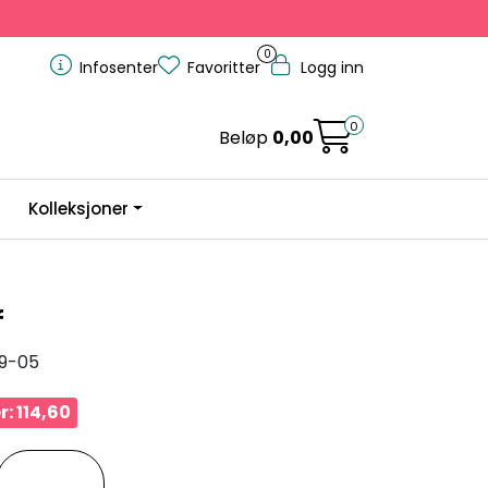
0
Infosenter
Favoritter
Logg inn
0
Beløp
0,00
Kolleksjoner
f
9-05
: 114,60