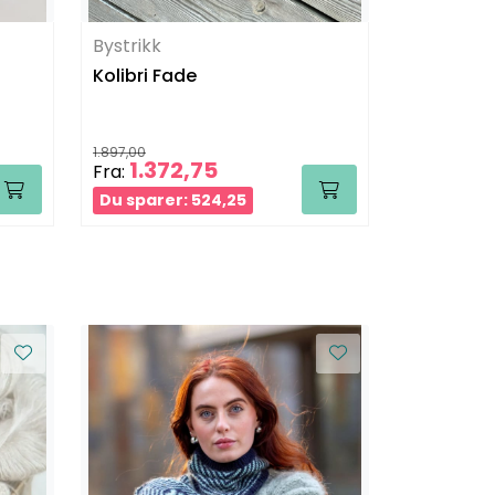
Bystrikk
Bystrikk
Kolibri Fade
Basic Rill
1.897,00
538,00
1.372,75
423,40
Fra:
Du sparer: 524,25
Du sparer