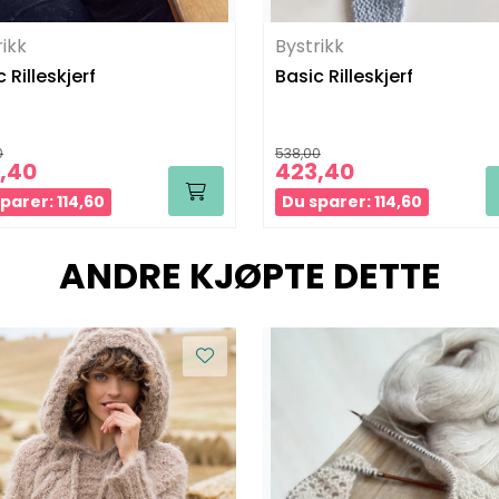
rikk
Bystrikk
 Rilleskjerf
Basic Rilleskjerf
0
538,00
,40
423,40
parer: 114,60
Du sparer: 114,60
ANDRE KJØPTE DETTE