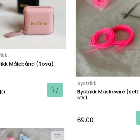
rikk
rikk Målebånd (Rosa)
Bystrikk
00
Bystrikk Maskewire (sett
stk)
69,00