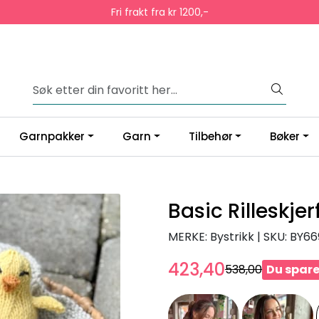
Fri frakt fra kr 1200,-
Garnpakker
Garn
Tilbehør
Bøker
Basic Rilleskjer
MERKE: Bystrikk
|
SKU:
BY66
423,40
538,00
Du sparer