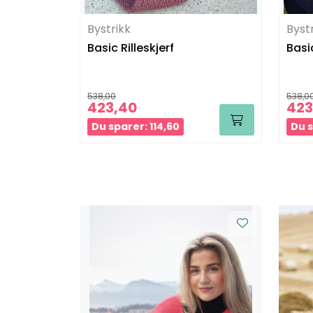
Bystrikk
Byst
Basic Rilleskjerf
Basic
538,00
538,0
423,40
423
Du sparer: 114,60
Du s