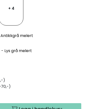
+ 4
 Antikkgrå melert
e - Lys grå melert
,-)
+70,-)