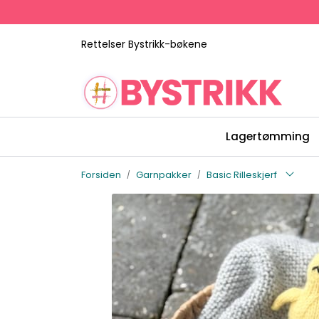
Skip to main content
Rettelser Bystrikk-bøkene
Lagertømming
Forsiden
Garnpakker
Basic Rilleskjerf