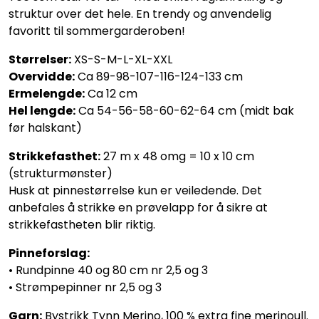
struktur over det hele. En trendy og anvendelig
favoritt til sommergarderoben!
Størrelser:
XS-S-M-L-XL-XXL
Overvidde:
Ca 89-98-107-116-124-133 cm
Ermelengde:
Ca 12 cm
Hel lengde:
Ca 54-56-58-60-62-64 cm (midt bak
før halskant)
Strikkefasthet:
27 m x 48 omg = 10 x 10 cm
(strukturmønster)
Husk at pinnestørrelse kun er veiledende. Det
anbefales å strikke en prøvelapp for å sikre at
strikkefastheten blir riktig.
Pinneforslag:
• Rundpinne 40 og 80 cm nr 2,5 og 3
• Strømpepinner nr 2,5 og 3
Garn:
Bystrikk Tynn Merino, 100 % extra fine merinoull.