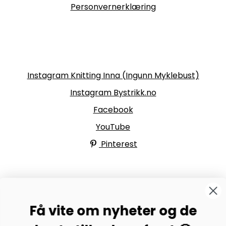
Personvernerklæring
Følg oss
Instagram Knitting Inna (Ingunn Myklebust)
Instagram Bystrikk.no
Facebook
YouTube
Pinterest
BYSTRIKK-FORUMET
Få vite om nyheter og de
Bli medlem av Bystrikk-forumet vårt på Facebook og
møt både designere og teststrikkere, samt 31.000