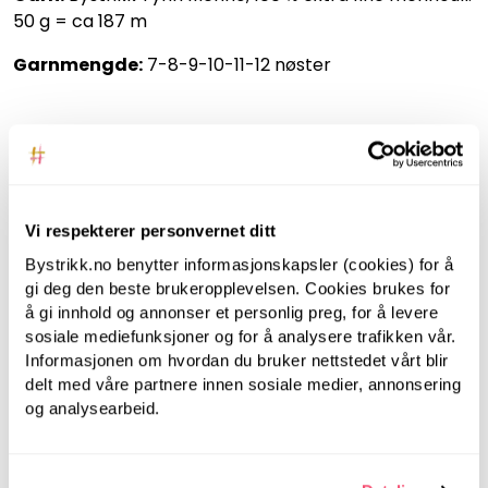
50 g = ca 187 m
Garnmengde:
7-8-9-10-11-12 nøster
Tilbehørsprodukter
Vi respekterer personvernet ditt
Bystrikk.no benytter informasjonskapsler (cookies) for å
gi deg den beste brukeropplevelsen. Cookies brukes for
å gi innhold og annonser et personlig preg, for å levere
sosiale mediefunksjoner og for å analysere trafikken vår.
Informasjonen om hvordan du bruker nettstedet vårt blir
Symfonie
Symfonie
delt med våre partnere innen sosiale medier, annonsering
Symfonie, 20 cm, 2.5
Symfonie, 40 cm, 2.5
og analysearbeid.
mm - Strømpepinner
mm - Rundpinner i
i bjørk
bjørk