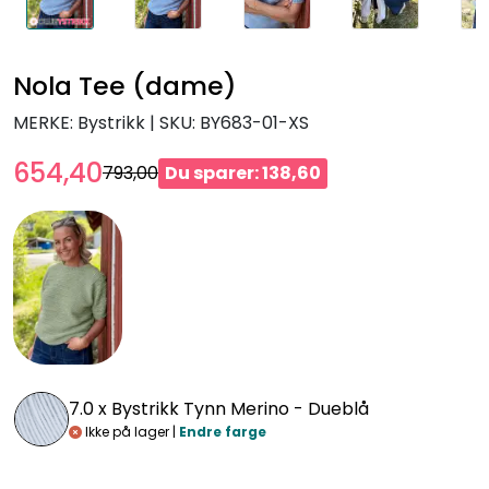
Nola Tee (dame)
MERKE: Bystrikk
|
SKU:
BY683-01-XS
654,40
793,00
Du sparer: 138,60
7.0 x
Bystrikk Tynn Merino - Dueblå
Ikke på lager |
Endre farge