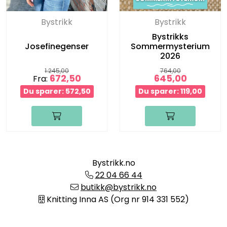
Bystrikk
Bystrikk
Bystrikks
Josefinegenser
Sommermysterium
2026
1.245,00
764,00
672,50
645,00
Fra:
Du sparer: 572,50
Du sparer: 119,00
Bystrikk.no
22 04 66 44
butikk@bystrikk.no
Knitting Inna AS (Org nr 914 331 552)