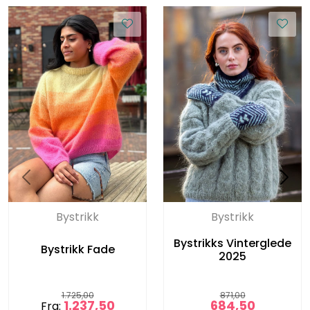
Bystrikk
Bystrikk
Bystrikks Vinterglede
Bystrikk Fade
2025
1.725,00
871,00
1.237,50
684,50
Fra: