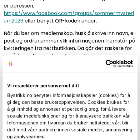
er adressen:
https://www.facebook.com/groups/sommermysteri
um2026
eller benytt QR-koden under.
Når du ber om medlemskap, husk å skrive inn navn, e-
post og ordrenummer slik informasjonen fremstår på
kvitteringen fra nettbutikken. Da går det raskere for
oss å finne deg i systemet og godkjenne
medlemskapet.
Ønsker du å kjøpe deltakelse uten garn? Da finner du
det her:
https://www.bystrikk.no/by-mysterium-kun-
Vi respekterer personvernet ditt
deltakelse
Bystrikk.no benytter informasjonskapsler (cookies) for å
gi deg den beste brukeropplevelsen. Cookies brukes for
å gi innhold og annonser et personlig preg, for å levere
Tilbehørsprodukter
sosiale mediefunksjoner og for å analysere trafikken vår.
Informasjonen om hvordan du bruker nettstedet vårt blir
delt med våre partnere innen sosiale medier, annonsering
og analysearbeid.