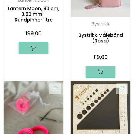
LanternMoon
Lantern Moon, 80 cm,
3.50 mm -
Rundpinner i tre
Bystrikk
199,00
Bystrikk Målebånd
(Rosa)
119,00