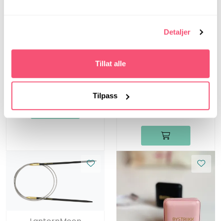
LanternMoon
Detaljer
Lantern Moon, 20 cm,
3.50 mm -
LanternMoon
Strømpepinner i tre
Tillat alle
Lantern Moon, 60 cm,
3.50 mm -
249,00
Rundpinner i tre
Tilpass
199,00