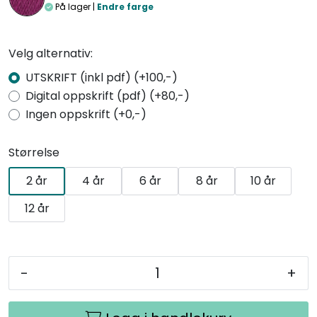
På lager |
Endre farge
Velg alternativ:
UTSKRIFT (inkl pdf) (+100,-)
Digital oppskrift (pdf) (+80,-)
Ingen oppskrift (+0,-)
Størrelse
2 år
4 år
6 år
8 år
10 år
12 år
-
+