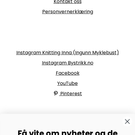
Kontakt oss
Personvernerklæring
Følg oss
Instagram Knitting Inna (Ingunn Myklebust)
Instagram Bystrikk.no
Facebook
YouTube
Pinterest
BYSTRIKK-FORUMET
Få vite om nyheter og de
Bli medlem av Bystrikk-forumet vårt på Facebook og