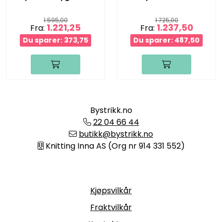
1.595,00
1.725,00
1.221,25
1.237,50
Fra:
Fra:
Du sparer: 373,75
Du sparer: 487,50
Bystrikk.no
22 04 66 44
butikk@bystrikk.no
Knitting Inna AS (Org nr 914 331 552)
Informasjon
Kjøpsvilkår
Fraktvilkår