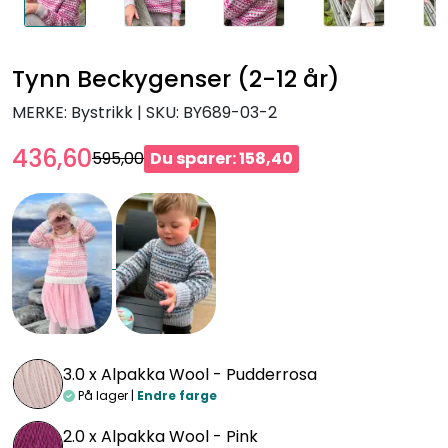
Tynn Beckygenser (2-12 år)
MERKE: Bystrikk
|
SKU:
BY689-03-2
436,60
595,00
Du sparer: 158,40
3.0 x
Alpakka Wool - Pudderrosa
På lager |
Endre farge
2.0 x
Alpakka Wool - Pink