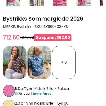
Bystrikks Sommerglede 2026
MERKE: Bystrikk
|
SKU:
BY690-03-XS
712,50
1.075,00
Du sparer: 362,50
+ 6
5.0 x
Tynn Kidsilk Erle - Fuksia
På lager |
Endre farge
2.0 x
Tynn Kidsilk Erle - Lys gul