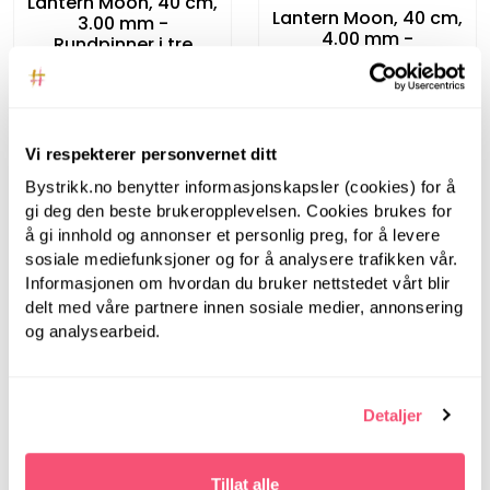
Lantern Moon, 40 cm,
Lantern Moon, 40 cm,
3.00 mm -
4.00 mm -
Rundpinner i tre
Rundpinner i tre
Vi respekterer personvernet ditt
Bystrikk.no benytter informasjonskapsler (cookies) for å
gi deg den beste brukeropplevelsen. Cookies brukes for
å gi innhold og annonser et personlig preg, for å levere
sosiale mediefunksjoner og for å analysere trafikken vår.
Informasjonen om hvordan du bruker nettstedet vårt blir
LanternMoon
delt med våre partnere innen sosiale medier, annonsering
LanternMoon
og analysearbeid.
Lantern Moon, 80 cm,
Lantern Moon, 80 cm,
4.00 mm -
3.00 mm -
Rundpinner i tre
Rundpinner i tre
Detaljer
Tillat alle