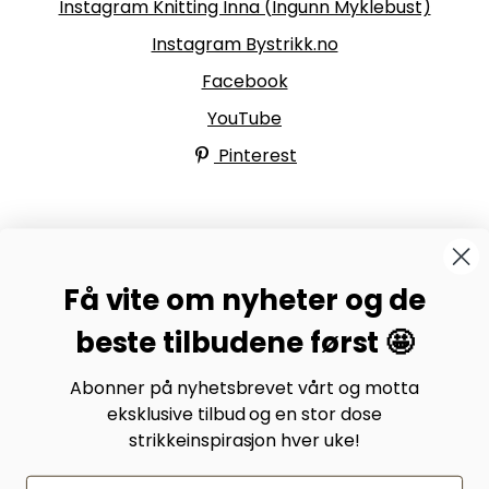
Instagram Knitting Inna (Ingunn Myklebust)
Instagram Bystrikk.no
Facebook
YouTube
Pinterest
BYSTRIKK-FORUMET
Få vite om nyheter og de
Bli medlem av Bystrikk-forumet vårt på Facebook og
møt både designere og teststrikkere, samt 31.000
beste tilbudene først 🤩
andre Bystrikkere som deler erfaringer, bilder og
inspirasjon.
Abonner på nyhetsbrevet vårt og motta
eksklusive tilbud og en stor dose
Bli medlem her.
strikkeinspirasjon hver uke!