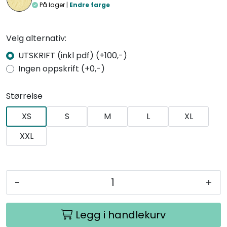
På lager |
Endre farge
Velg alternativ:
UTSKRIFT (inkl pdf) (+100,-)
Ingen oppskrift (+0,-)
Størrelse
XS
S
M
L
XL
XXL
-
+
Legg i handlekurv