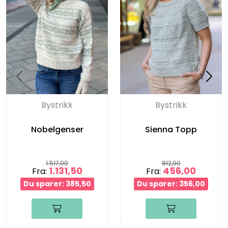
Bystrikk
Bystrikk
Nobelgenser
Sienna Topp
1.517,00
812,00
1.131,50
456,00
Fra:
Fra:
Du sparer: 385,50
Du sparer: 356,00