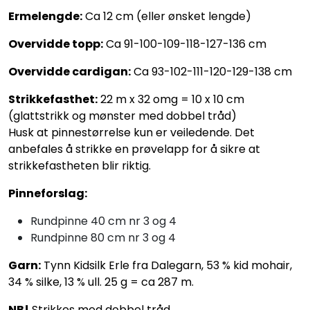
Ermelengde:
Ca 12 cm (eller ønsket lengde)
Overvidde topp:
Ca 91-100-109-118-127-136 cm
Overvidde cardigan:
Ca 93-102-111-120-129-138 cm
Strikkefasthet:
22 m x 32 omg = 10 x 10 cm
(glattstrikk og mønster med dobbel tråd)
Husk at pinnestørrelse kun er veiledende. Det
anbefales å strikke en prøvelapp for å sikre at
strikkefastheten blir riktig.
Pinneforslag:
Rundpinne 40 cm nr 3 og 4
Rundpinne 80 cm nr 3 og 4
Garn:
Tynn Kidsilk Erle fra Dalegarn, 53 % kid mohair,
34 % silke, 13 % ull. 25 g = ca 287 m.
NB!
Strikkes med dobbel tråd