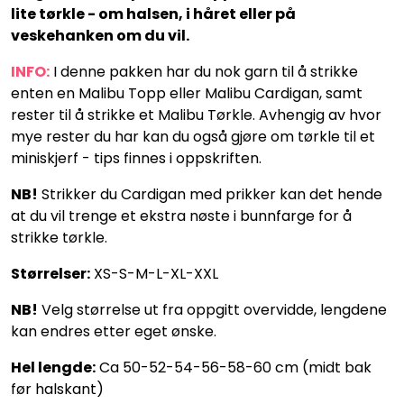
lite tørkle - om halsen, i håret eller på
veskehanken om du vil.
INFO:
I denne pakken har du nok garn til å strikke
enten en Malibu Topp eller Malibu Cardigan, samt
rester til å strikke et Malibu Tørkle. Avhengig av hvor
mye rester du har kan du også gjøre om tørkle til et
miniskjerf - tips finnes i oppskriften.
NB!
Strikker du Cardigan med prikker kan det hende
at du vil trenge et ekstra nøste i bunnfarge for å
strikke tørkle.
Størrelser:
XS-S-M-L-XL-XXL
NB!
Velg størrelse ut fra oppgitt overvidde, lengdene
kan endres etter eget ønske.
Hel lengde:
Ca 50-52-54-56-58-60 cm (midt bak
før halskant)