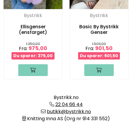
Bystrikk
Bystrikk
Ellisgenser
Basic By Bystrikk
(ensfarget)
Genser
1.350,00
1.503,00
975,00
901,50
Fra:
Fra:
Du sparer: 375,00
Du sparer: 601,50
Bystrikk.no
22 04 66 44
butikk@bystrikk.no
Knitting Inna AS (Org nr 914 331 552)