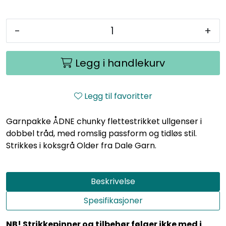
-
+
Legg i handlekurv
Legg til favoritter
Garnpakke ÅDNE chunky flettestrikket ullgenser i
dobbel tråd, med romslig passform og tidløs stil.
Strikkes i koksgrå Older fra Dale Garn.
Beskrivelse
Spesifikasjoner
NB! Strikkepinner og tilbehør følger ikke med i