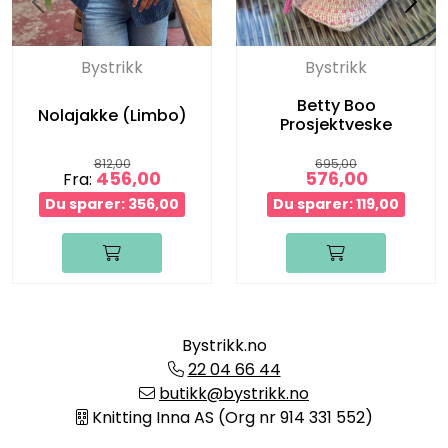
Bystrikk
Bystrikk
Betty Boo
Nolajakke (Limbo)
Prosjektveske
812,00
695,00
456,00
576,00
Fra:
Du sparer: 356,00
Du sparer: 119,00
Bystrikk.no
22 04 66 44
butikk@bystrikk.no
Knitting Inna AS (Org nr 914 331 552)