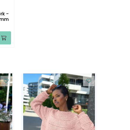
rk -
5 mm