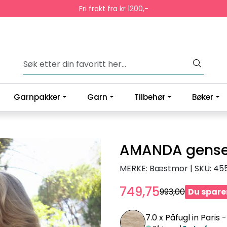
Fri frakt fra kr 1200,-
Garnpakker
Garn
Tilbehør
Bøker
AMANDA gense
MERKE: Bæstmor
|
SKU:
45
749,75
993,00
Du sparer
7.0 x
Påfugl in Paris 