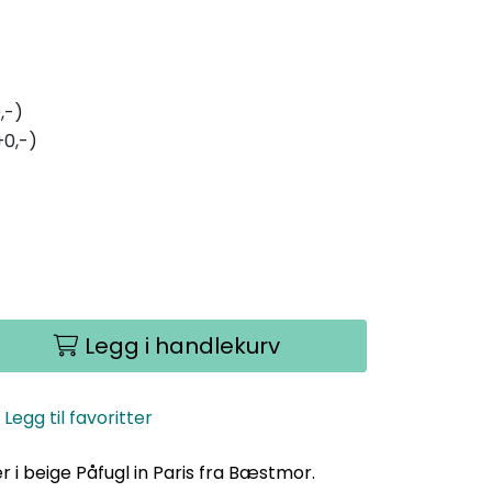
,-)
+0,-)
Legg i handlekurv
Legg til favoritter
 beige Påfugl in Paris fra Bæstmor.