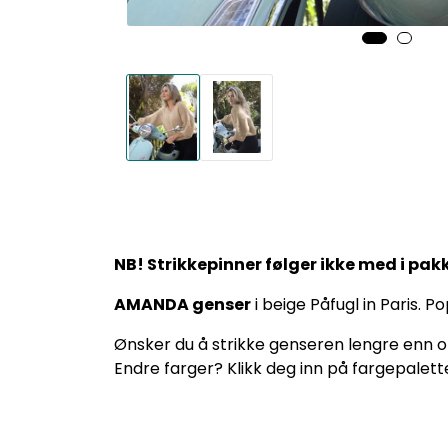
NB! Strikkepinner følger ikke med i pak
AMANDA genser
i beige Påfugl in Paris. P
Ønsker du å strikke genseren lengre enn opp
Endre farger? Klikk deg inn på fargepalette