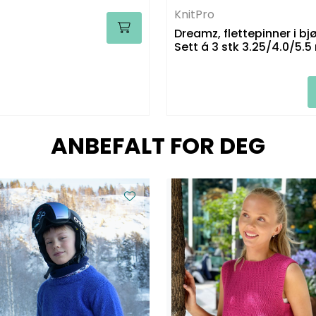
KnitPro
Dreamz, flettepinner i bjø
Sett á 3 stk 3.25/4.0/5.
ANBEFALT FOR DEG