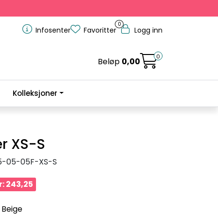
0
Infosenter
Favoritter
Logg inn
0
Beløp
0,00
Kolleksjoner
r XS-S
5-05-05F-XS-S
: 243,25
- Beige