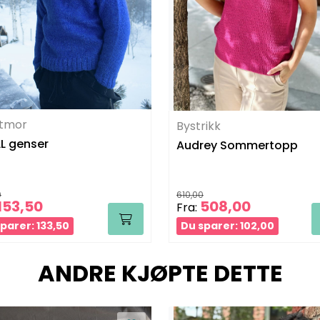
tmor
Bystrikk
L genser
Audrey Sommertopp
0
610,00
153,50
508,00
Fra:
parer: 133,50
Du sparer: 102,00
ANDRE KJØPTE DETTE