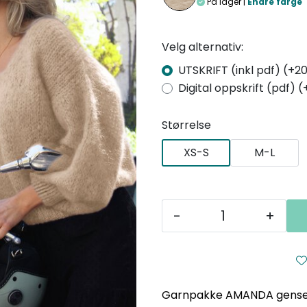
På lager |
Endre farge
Velg alternativ:
UTSKRIFT (inkl pdf) (+20
Digital oppskrift (pdf) (
Størrelse
XS-S
M-L
-
+
Garnpakke AMANDA genser i