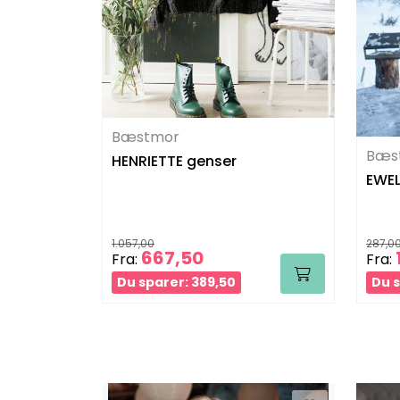
Bæstmor
Bæs
HENRIETTE genser
EWEL
1.057,00
287,0
667,50
Fra:
Fra:
Du sparer: 389,50
Du s