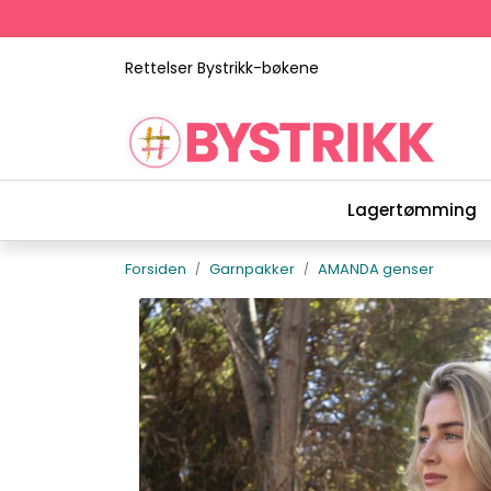
Skip to main content
Rettelser Bystrikk-bøkene
Lagertømming
Forsiden
Garnpakker
AMANDA genser