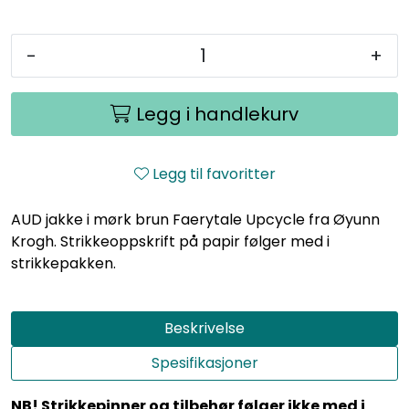
-
+
Legg i handlekurv
Legg til favoritter
AUD jakke i mørk brun Faerytale Upcycle fra Øyunn
Krogh. Strikkeoppskrift på papir følger med i
strikkepakken.
Beskrivelse
Spesifikasjoner
NB! Strikkepinner og tilbehør følger ikke med i