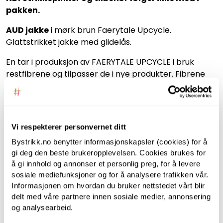
pakken.
AUD jakke
i mørk brun Faerytale Upcycle.
Glattstrikket jakke med glidelås.
En tar i produksjon av FAERYTALE UPCYCLE i bruk
restfibrene og tilpasser de i nye produkter. Fibrene
blir ikke blitt brutt ned, ødelagt eller behandlet med
nye kjemikaler. Dette gir et bærekraftig garn som
bidrar til å redusere materialavfall.
Vi respekterer personvernet ditt
Oppskriften er utarbeidet av Hrönn Jónsdóttir i
samarbeid med Øyunn Krogh.
Bystrikk.no benytter informasjonskapsler (cookies) for å
gi deg den beste brukeropplevelsen. Cookies brukes for
Liker du ikke fargen, er det bare å klikke seg inn på
å gi innhold og annonser et personlig preg, for å levere
paletten og velge den du liker best.
sosiale mediefunksjoner og for å analysere trafikken vår.
Informasjonen om hvordan du bruker nettstedet vårt blir
ANBEFALT FOR DEG
delt med våre partnere innen sosiale medier, annonsering
og analysearbeid.