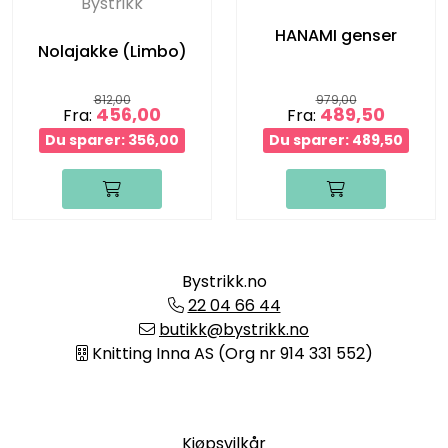
Bystrikk
HANAMI genser
Nolajakke (Limbo)
812,00
979,00
456,00
489,50
Fra:
Fra:
Du sparer: 356,00
Du sparer: 489,50
Bystrikk.no
22 04 66 44
butikk@bystrikk.no
Knitting Inna AS (Org nr 914 331 552)
Informasjon
Kjøpsvilkår