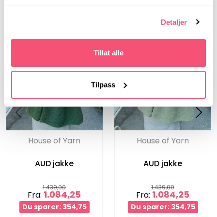
Detaljer
Tillat alle
Tilpass
House of Yarn
House of Yarn
AUD jakke
AUD jakke
1.439,00
1.439,00
1.084,25
1.084,25
Fra:
Fra:
Du sparer: 354,75
Du sparer: 354,75