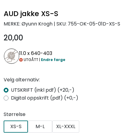
AUD jakke XS-S
MERKE: Øyunn Krogh
|
SKU:
755-OK-05-01D-XS-S
20,00
11.0 x
640-403
UTGÅTT |
Endre farge
Velg alternativ:
UTSKRIFT (inkl pdf) (+20,-)
Digital oppskrift (pdf) (+0,-)
Størrelse
XS-S
M-L
XL-XXXL