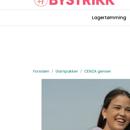
Skip to main content
Lagertømming
Rettelser Bystrikk-bøkene
Forsiden
Garnpakker
CENZA genser