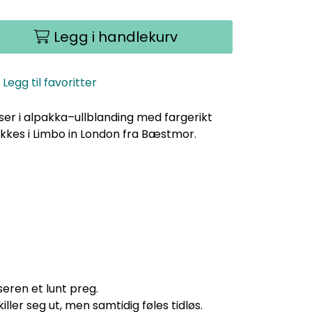
Legg i handlekurv
Legg til favoritter
r i alpakka–ullblanding med fargerikt
ikkes i Limbo in London fra Bæstmor.
seren et lunt preg.
ller seg ut, men samtidig føles tidløs.