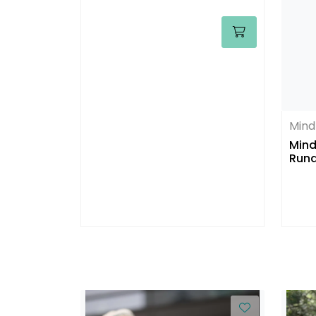
Mind
Mindf
Rund