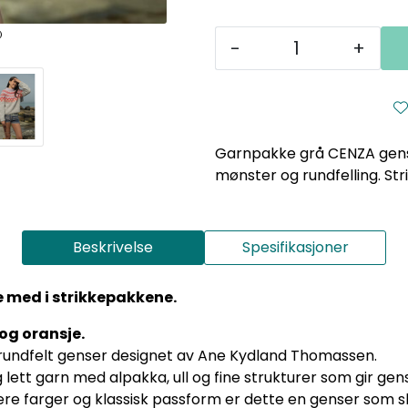
-
+
Garnpakke grå CENZA gense
mønster og rundfelling. Str
Beskrivelse
Spesifikasjoner
ke med i strikkepakkene.
og oransje.
rundfelt genser designet av Ane Kydland Thomassen.
 lett garn med alpakka, ull og fine strukturer som gir gen
lere farger og klassisk passform er dette en genser som ski