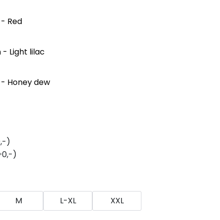
 - Red
- Light lilac
n - Honey dew
,-)
+0,-)
M
L-XL
XXL