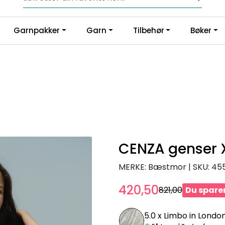
Fri frakt fra kr 1200,-
Garnpakker
Garn
Tilbehør
Bøker
CENZA genser 
MERKE: Bæstmor
|
SKU:
45
420,50
821,00
Du sparer
5.0 x
Limbo in London