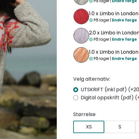
På lager |
Endre farge
1.0 x
Limbo in London
På lager |
Endre farge
2.0 x
Limbo in London 
På lager |
Endre farge
1.0 x
Limbo in Londo
På lager |
Endre farge
Velg alternativ:
UTSKRIFT (inkl pdf) (+20
Digital oppskrift (pdf) (
Størrelse
XS
S