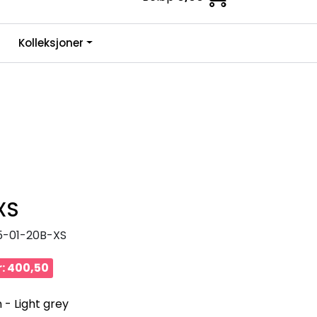
0
Kolleksjoner
Infosenter
Favoritter
Logg inn
XS
5-01-20B-XS
: 400,50
 - Light grey