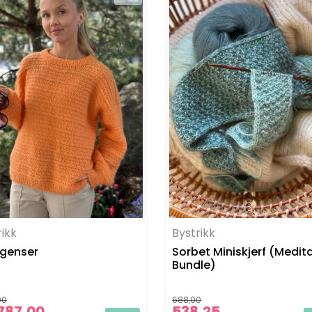
rikk
Bystrikk
genser
Sorbet Miniskjerf (Medit
Bundle)
00
688,00
787,00
538,25