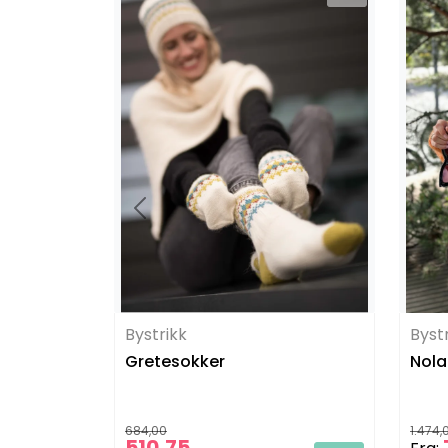
Bystrikk
Byst
Gretesokker
Nola
684,00
1.474,
510,75