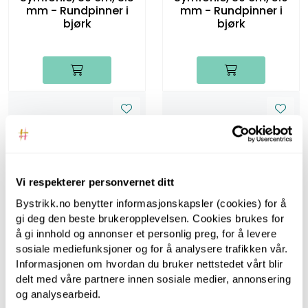
mm - Rundpinner i
mm - Rundpinner i
bjørk
bjørk
Vi respekterer personvernet ditt
Symfonie
Symfonie
Bystrikk.no benytter informasjonskapsler (cookies) for å
Symfonie, 100 cm, 3.5
Symfonie, 100 cm, 5.0
gi deg den beste brukeropplevelsen. Cookies brukes for
mm - Rundpinner i
mm - Rundpinner i
å gi innhold og annonser et personlig preg, for å levere
bjørk
bjørk
sosiale mediefunksjoner og for å analysere trafikken vår.
Informasjonen om hvordan du bruker nettstedet vårt blir
delt med våre partnere innen sosiale medier, annonsering
og analysearbeid.