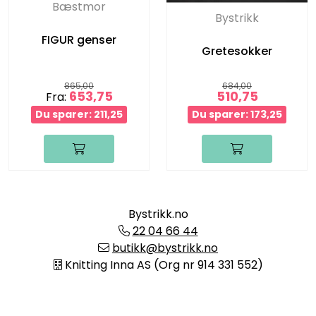
Bæstmor
Bystrikk
FIGUR genser
Gretesokker
865,00
684,00
653,75
510,75
Fra:
Du sparer: 211,25
Du sparer: 173,25
Bystrikk.no
22 04 66 44
butikk@bystrikk.no
Knitting Inna AS (Org nr 914 331 552)
Informasjon