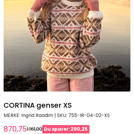
CORTINA genser XS
MERKE: Ingrid Raadim
|
SKU:
755-IR-04-02-XS
870,75
1.161,00
Du sparer: 290,25