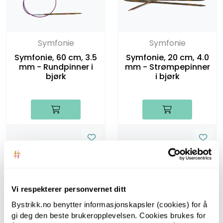
Symfonie
Symfonie
Symfonie, 60 cm, 3.5
Symfonie, 20 cm, 4.0
mm - Rundpinner i
mm - Strømpepinner
bjørk
i bjørk
Vi respekterer personvernet ditt
Symfonie
Symfonie
Bystrikk.no benytter informasjonskapsler (cookies) for å
Symfonie, 40 cm, 4.0
Symfonie, 60 cm, 4.0
gi deg den beste brukeropplevelsen. Cookies brukes for