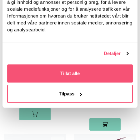
mm - Rundpinner i
mm - Rundpinner i
å gi innhold og annonser et personlig preg, for å levere
bjørk
bjørk
sosiale mediefunksjoner og for å analysere trafikken vår.
Informasjonen om hvordan du bruker nettstedet vårt blir
delt med våre partnere innen sosiale medier, annonsering
og analysearbeid.
Detaljer
Dreamz
Tillat alle
Dreamz, 20 cm, 3.5
Dreamz
mm - Strømpepinner
Dreamz, 40 cm, 3.5
i bjørk
Tilpass
mm - Rundpinner i
bjørk