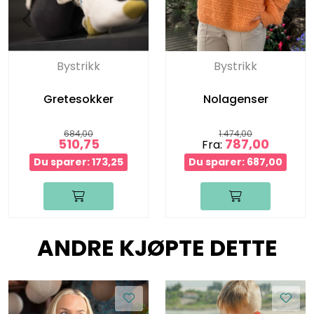
Bystrikk
Bystrikk
Gretesokker
Nolagenser
684,00
1.474,00
510,75
787,00
Fra:
Du sparer: 173,25
Du sparer: 687,00
ANDRE KJØPTE DETTE