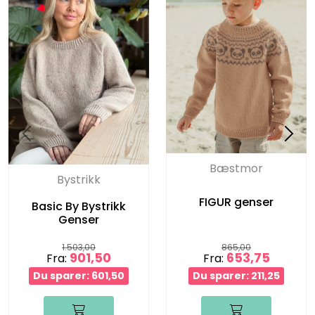
Bæstmor
Bystrikk
FIGUR genser
Basic By Bystrikk
Genser
1.503,00
865,00
901,50
653,75
Fra:
Fra:
Du sparer: 601,50
Du sparer: 211,25