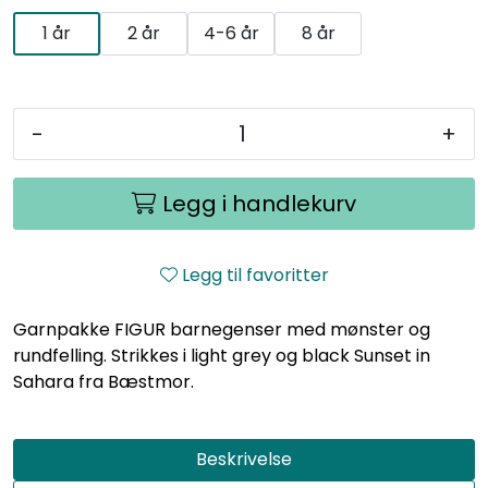
1 år
2 år
4-6 år
8 år
-
+
Legg i handlekurv
Legg til favoritter
Garnpakke FIGUR barnegenser med mønster og
rundfelling. Strikkes i light grey og black Sunset in
Sahara fra Bæstmor.
Beskrivelse