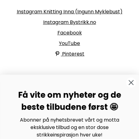
Følg oss
Instagram Knitting Inna (Ingunn Myklebust)
Instagram Bystrikk.no
Facebook
YouTube
Pinterest
BYSTRIKK-FORUMET
Få vite om nyheter og de
Bli medlem av Bystrikk-forumet vårt på Facebook og
møt både designere og teststrikkere, samt 31.000
beste tilbudene først 🤩
andre Bystrikkere som deler erfaringer, bilder og
inspirasjon.
Abonner på nyhetsbrevet vårt og motta
eksklusive tilbud og en stor dose
Bli medlem her.
strikkeinspirasjon hver uke!