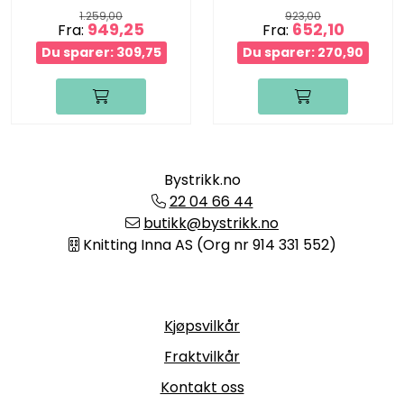
1.259,00
923,00
949,25
652,10
Fra:
Fra:
Du sparer: 309,75
Du sparer: 270,90
Bystrikk.no
22 04 66 44
butikk@bystrikk.no
Knitting Inna AS (Org nr 914 331 552)
Informasjon
Kjøpsvilkår
Fraktvilkår
Kontakt oss