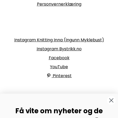
Personvernerklæring
Følg oss
Instagram Knitting Inna (Ingunn Myklebust)
Instagram Bystrikk.no
Facebook
YouTube
Pinterest
BYSTRIKK-FORUMET
Få vite om nyheter og de
Bli medlem av Bystrikk-forumet vårt på Facebook og
møt både designere og teststrikkere, samt 31.000