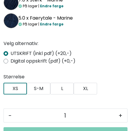
På lager |
Endre farge
5.0 x
Faerytale - Marine
På lager |
Endre farge
Velg alternativ:
UTSKRIFT (inkl pdf) (+20,-)
Digital oppskrift (pdf) (+0,-)
Størrelse
XS
S-M
L
XL
-
+