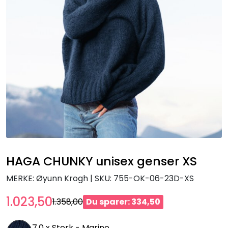
HAGA CHUNKY unisex genser XS
MERKE: Øyunn Krogh
|
SKU:
755-OK-06-23D-XS
1.023,50
1.358,00
Du sparer: 334,50
7.0 x
Sterk - Marine