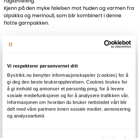
raglanfelling.
Kjenn på den myke følelsen mot huden og varmen fra
alpakka og merinoull, som blir kombinert i denne
flotte garnpakken.
Designet er utarbeidet av House of Yarn i samarbeid
med Øyunn Krogh.
Ønsker du å legge til ekstra nøster gjøres dette i
Vi respekterer personvernet ditt
handlekurven.
Endre farger?
Klikk deg inn på fargepalettene og
Bystrikk.no benytter informasjonskapsler (cookies) for å
velg dine favorittfarger.
gi deg den beste brukeropplevelsen. Cookies brukes for
å gi innhold og annonser et personlig preg, for å levere
ANBEFALT FOR DEG
sosiale mediefunksjoner og for å analysere trafikken vår.
Informasjonen om hvordan du bruker nettstedet vårt blir
delt med våre partnere innen sosiale medier, annonsering
og analysearbeid.