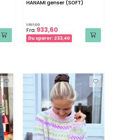
HANAMI genser (SOFT)
HANAMI g
1.167,00
1.827,00
933,60
1.29
Fra:
Fra:
Du sparer: 233,40
Du sparer