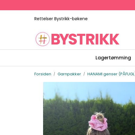
Skip to main content
Rettelser Bystrikk-bøkene
Lagertømming
Forsiden
Garnpakker
HANAMI genser (PÅFUGL