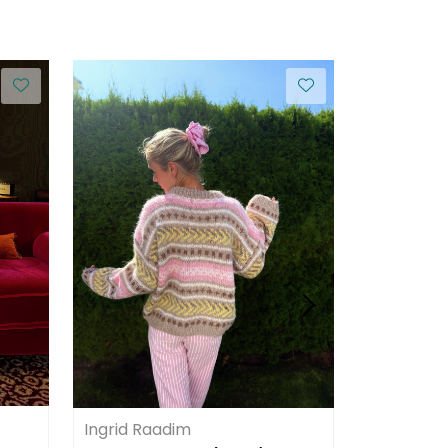
Ingrid Raadim
Ingrid Ra