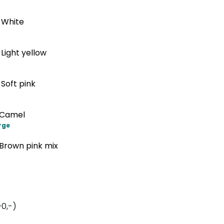
- White
 Light yellow
 Soft pink
- Camel
rge
- Brown pink mix
+0,-)