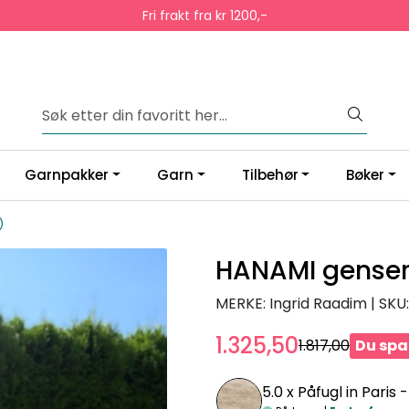
Fri frakt fra kr 1200,-
Garnpakker
Garn
Tilbehør
Bøker
)
HANAMI genser
MERKE: Ingrid Raadim
|
SKU:
1.325,50
1.817,00
Du spar
5.0 x
Påfugl in Paris 