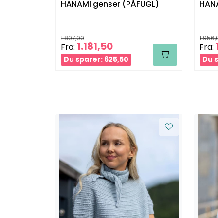
HANAMI genser (PÅFUGL)
HANA
1.807,00
1.956,
1.181,50
Fra:
Fra:
Du sparer: 625,50
Du s