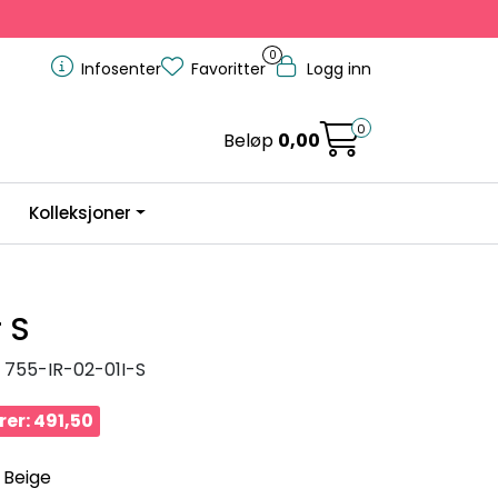
0
Infosenter
Favoritter
Logg inn
0
Beløp
0,00
Kolleksjoner
 S
755-IR-02-01I-S
er: 491,50
- Beige