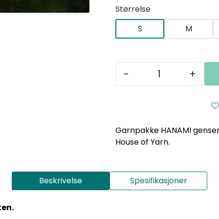
Størrelse
S
M
-
+
Garnpakke HANAMI genser i 
House of Yarn.
Beskrivelse
Spesifikasjoner
ken.