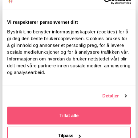
Vi respekterer personvernet ditt
Bystrikk.no benytter informasjonskapsler (cookies) for å
gi deg den beste brukeropplevelsen. Cookies brukes for
å gi innhold og annonser et personlig preg, for å levere
sosiale mediefunksjoner og for å analysere trafikken vår.
Informasjonen om hvordan du bruker nettstedet vårt blir
NovaMetal
NovaMetal
delt med våre partnere innen sosiale medier, annonsering
Nova Metal, 20 cm,
Nova Metal, 20 cm,
og analysearbeid.
3.00 mm -
4.00 mm -
Strømpepinner i
Strømpepinner i
metall
metall
Detaljer
Tillat alle
Tilpass