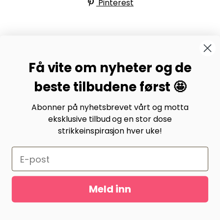
Pinterest
BYSTRIKK-FORUMET
Få vite om nyheter og de
Bli medlem av Bystrikk-forumet vårt på Facebook og
møt både designere og teststrikkere, samt 31.000
beste tilbudene først 🤩
andre Bystrikkere som deler erfaringer, bilder og
inspirasjon.
Abonner på nyhetsbrevet vårt og motta
eksklusive tilbud og en stor dose
Bli medlem her.
strikkeinspirasjon hver uke!
Meld inn
Gurusoft