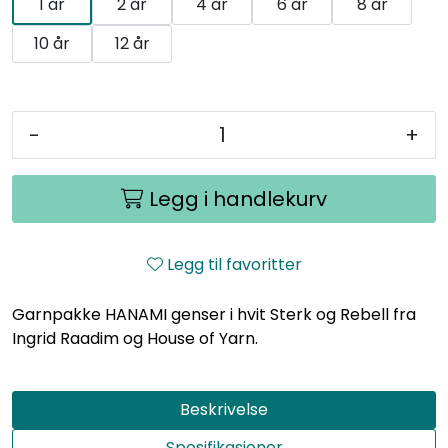
1 år
2 år
4 år
6 år
8 år
10 år
12 år
-
+
Legg i handlekurv
Legg til favoritter
Garnpakke HANAMI genser i hvit Sterk og Rebell fra
Ingrid Raadim og House of Yarn.
Beskrivelse
Spesifikasjoner