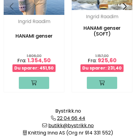
Ingrid Raadim
Ingrid Raadim
HANAMI genser
(SOFT)
HANAMI genser
1.806,00
1.157,00
1.354,50
925,60
Fra:
Fra:
Du sparer: 451,50
Du sparer: 231,40
Bystrikk.no
22 04 66 44
butikk@bystrikk.no
Knitting Inna AS (Org nr 914 331 552)