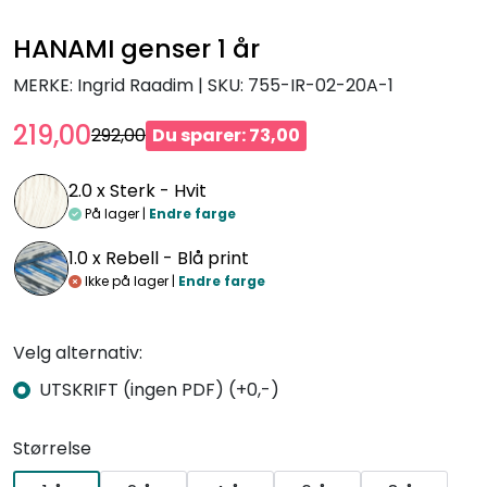
HANAMI genser 1 år
MERKE: Ingrid Raadim
|
SKU:
755-IR-02-20A-1
219,00
292,00
Du sparer: 73,00
2.0 x
Sterk - Hvit
På lager |
Endre farge
1.0 x
Rebell - Blå print
Ikke på lager |
Endre farge
Velg alternativ:
UTSKRIFT (ingen PDF) (+0,-)
Størrelse