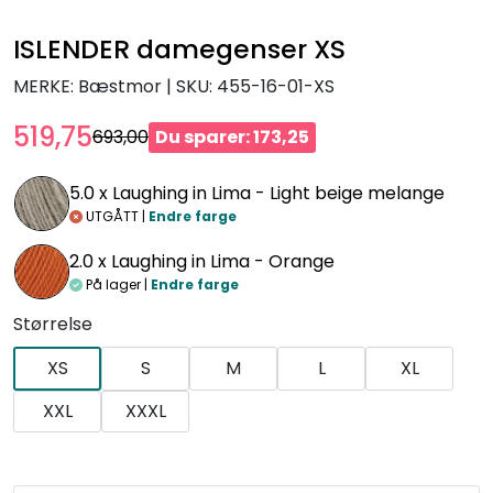
ISLENDER damegenser XS
MERKE: Bæstmor
|
SKU:
455-16-01-XS
519,75
693,00
Du sparer: 173,25
5.0 x
Laughing in Lima - Light beige melange
UTGÅTT |
Endre farge
2.0 x
Laughing in Lima - Orange
På lager |
Endre farge
Størrelse
XS
S
M
L
XL
XXL
XXXL