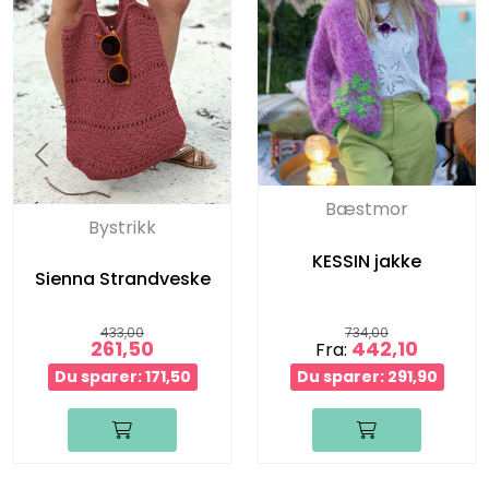
Bæstmor
Bystrikk
KESSIN jakke
Sienna Strandveske
433,00
734,00
261,50
442,10
Fra:
Du sparer: 171,50
Du sparer: 291,90