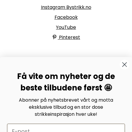
Instagram Bystrikk.no
Facebook
YouTube
Pinterest
BYSTRIKK-FORUMET
Få vite om nyheter og de
Bli medlem av Bystrikk-forumet vårt på Facebook og
møt både designere og teststrikkere, samt 31.000
beste tilbudene først 🤩
andre Bystrikkere som deler erfaringer, bilder og
inspirasjon.
Abonner på nyhetsbrevet vårt og motta
eksklusive tilbud og en stor dose
Bli medlem her.
strikkeinspirasjon hver uke!