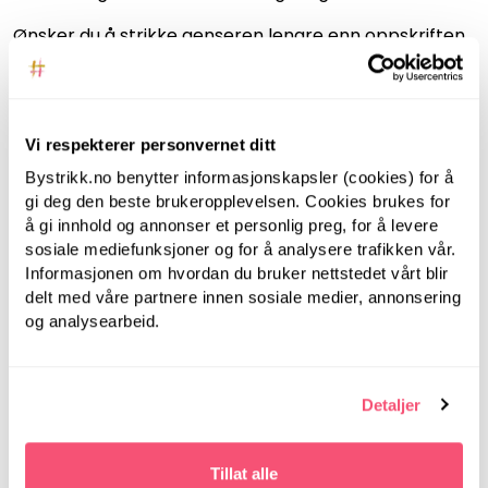
Ønsker du å strikke genseren lengre enn oppskriften,
kan du enkelt legge til flere nøster i handlekurven.
Endre farger? Klikk deg inn på fargepalettene og velg
dine favorittfarger.
Vi respekterer personvernet ditt
ANBEFALT FOR DEG
Bystrikk.no benytter informasjonskapsler (cookies) for å
gi deg den beste brukeropplevelsen. Cookies brukes for
å gi innhold og annonser et personlig preg, for å levere
sosiale mediefunksjoner og for å analysere trafikken vår.
Informasjonen om hvordan du bruker nettstedet vårt blir
delt med våre partnere innen sosiale medier, annonsering
og analysearbeid.
Detaljer
Tillat alle