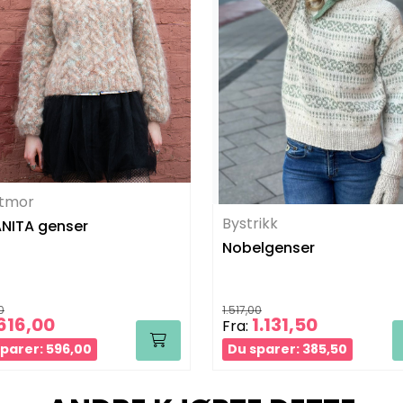
tmor
Bystrikk
NITA genser
Nobelgenser
0
1.517,00
616,00
1.131,50
Fra:
parer: 596,00
Du sparer: 385,50