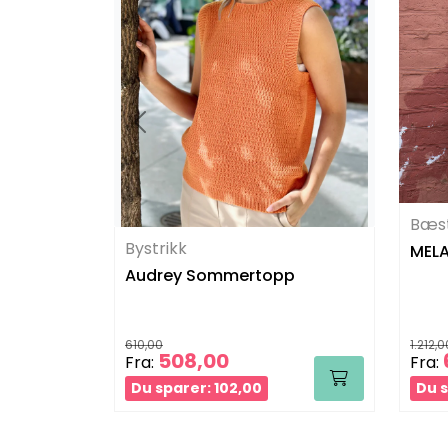
Bæs
Bystrikk
MELA
Audrey Sommertopp
610,00
1.212,0
508,00
Fra:
Fra:
Du sparer: 102,00
Du s