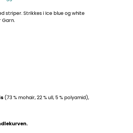
striper. Strikkes i Ice blue og white
r Garn.
is
(73 % mohair, 22 % ull, 5 % polyamid),
andlekurven.