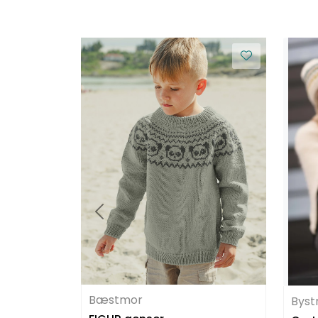
Bæstmor
Byst