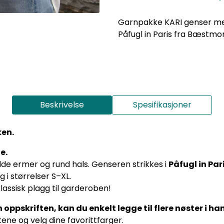
Garnpakke KARI genser med 
Påfugl in Paris fra Bæstmo
Beskrivelse
Spesifikasjoner
ken.
e.
dde ermer og rund hals. Genseren strikkes i
Påfugl in Par
g i størrelser S–XL.
lassisk plagg til garderoben!
oppskriften, kan du enkelt legge til flere nøster i h
ene og velg dine favorittfarger.