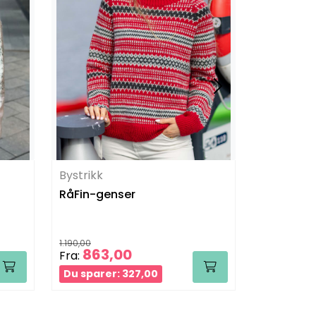
Bystrikk
Bystrikk
RåFin-genser
Sohosokk
1.190,00
199,00
863,00
166,
Fra:
Fra:
Du sparer: 327,00
Du sparer