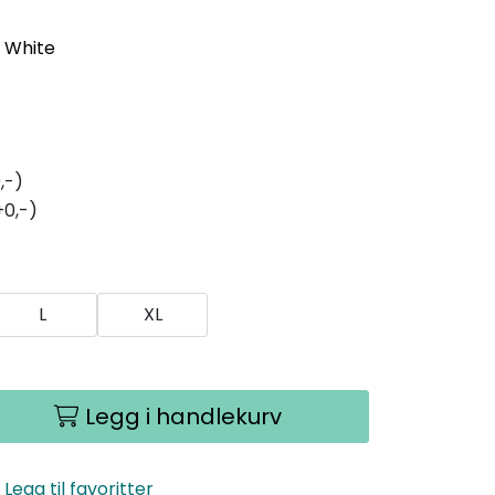
- White
,-)
+0,-)
L
XL
Legg i handlekurv
Legg til favoritter