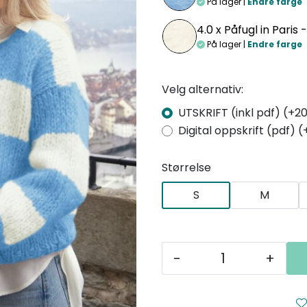
På lager |
Endre farge
4.0 x
Påfugl in Paris 
På lager |
Endre farge
Velg alternativ:
UTSKRIFT (inkl pdf) (+20
Digital oppskrift (pdf) (
Størrelse
S
M
-
+