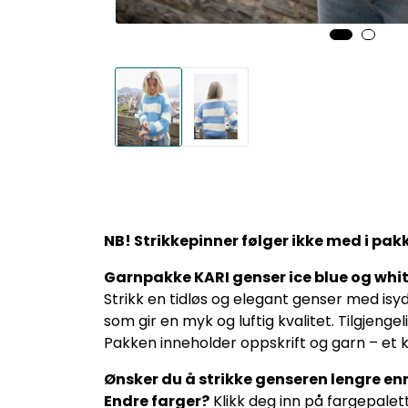
NB! Strikkepinner følger ikke med i pak
Garnpakke KARI genser ice blue og whit
Strikk en tidløs og elegant genser med isy
som gir en myk og luftig kvalitet. Tilgjengeli
Pakken inneholder oppskrift og garn – et k
Ønsker du å strikke genseren lengre enn 
Endre farger?
Klikk deg inn på fargepalett