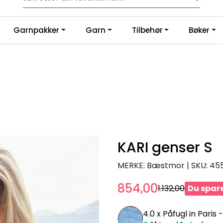
Fri frakt fra kr 1200,-
Garnpakker
Garn
Tilbehør
Bøker
KARI genser S
MERKE: Bæstmor
|
SKU:
45
854,00
1.132,00
Du spare
4.0 x
Påfugl in Paris 