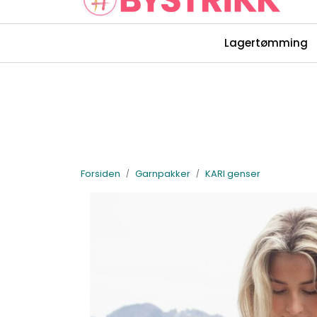
Skip to main content
Lagertømming
Rettelser Bystrikk-bøkene
Forsiden
Garnpakker
KARI genser