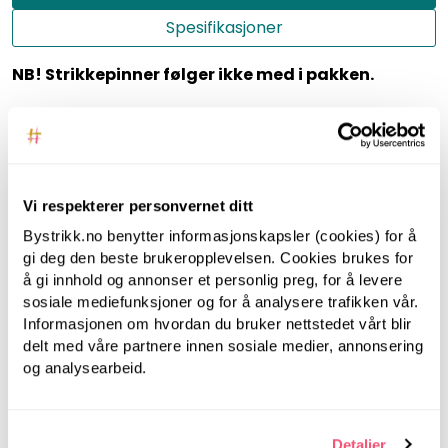
Spesifikasjoner
NB! Strikkepinner følger ikke med i pakken.
LYNGØYA genser
i light grey melange Hitchhiking in
Himalaya. Mønstrett genser med raglan og rund hals.
Ønsker du å strikke genseren lengre enn oppskriften,
kan du enkelt legge til flere nøster i handlekurven.
Vi respekterer personvernet ditt
Endre farger? Klikk deg inn på fargepalettene og velg
Bystrikk.no benytter informasjonskapsler (cookies) for å
dine favorittfarger.
gi deg den beste brukeropplevelsen. Cookies brukes for
å gi innhold og annonser et personlig preg, for å levere
ANBEFALT FOR DEG
sosiale mediefunksjoner og for å analysere trafikken vår.
Informasjonen om hvordan du bruker nettstedet vårt blir
delt med våre partnere innen sosiale medier, annonsering
og analysearbeid.
Detaljer