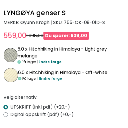
LYNGØYA genser S
MERKE: Øyunn Krogh
|
SKU:
755-OK-09-01D-S
559,00
1.098,00
Du sparer: 539,00
5.0 x
Hitchhiking in Himalaya - Light grey
melange
På lager |
Endre farge
6.0 x
Hitchhiking in Himalaya - Off-white
På lager |
Endre farge
Velg alternativ:
UTSKRIFT (inkl pdf) (+20,-)
Digital oppskrift (pdf) (+0,-)