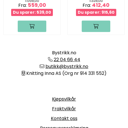
1.098,00
1.328,00
559,00
412,40
Fra:
Fra:
Du sparer: 539,00
Du sparer: 915,60
Bystrikk.no
22 04 66 44
butikk@bystrikk.no
Knitting Inna AS (Org nr 914 331 552)
Informasjon
Kjøpsvilkår
Fraktvilkår
Kontakt oss