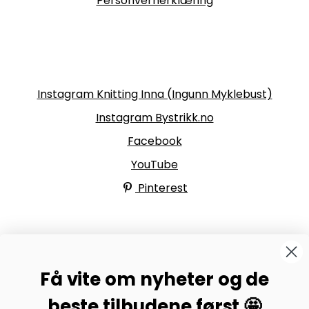
Personvernerklæring
Følg oss
Instagram Knitting Inna (Ingunn Myklebust)
Instagram Bystrikk.no
Facebook
YouTube
Pinterest
BYSTRIKK-FORUMET
Få vite om nyheter og de
Bli medlem av Bystrikk-forumet vårt på Facebook og
møt både designere og teststrikkere, samt 31.000
beste tilbudene først 🤩