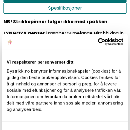
Spesifikasjoner
NB! Strikkepinner følger ikke med i pakken.
LYNGØYA genser
i raspberry melange Hitchhiking in
Himalaya. Mønstrett genser med raglan og rund hals.
Ønsker du å strikke genseren lengre enn oppskriften,
kan du enkelt legge til flere nøster i handlekurven.
Vi respekterer personvernet ditt
Endre farger? Klikk deg inn på fargepalettene og velg
Bystrikk.no benytter informasjonskapsler (cookies) for å
dine favorittfarger.
gi deg den beste brukeropplevelsen. Cookies brukes for
å gi innhold og annonser et personlig preg, for å levere
ANBEFALT FOR DEG
sosiale mediefunksjoner og for å analysere trafikken vår.
Informasjonen om hvordan du bruker nettstedet vårt blir
delt med våre partnere innen sosiale medier, annonsering
og analysearbeid.