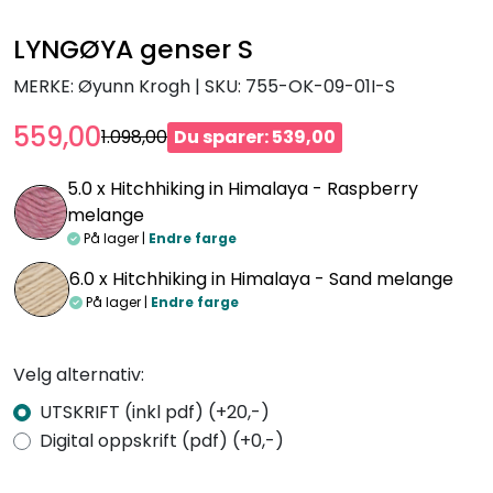
LYNGØYA genser S
MERKE: Øyunn Krogh
|
SKU:
755-OK-09-01I-S
559,00
1.098,00
Du sparer: 539,00
5.0 x
Hitchhiking in Himalaya - Raspberry
melange
På lager |
Endre farge
6.0 x
Hitchhiking in Himalaya - Sand melange
På lager |
Endre farge
Velg alternativ:
UTSKRIFT (inkl pdf) (+20,-)
Digital oppskrift (pdf) (+0,-)