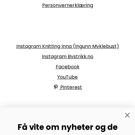
Personvernerklæring
Følg oss
Instagram Knitting Inna (Ingunn Myklebust)
Instagram Bystrikk.no
Facebook
YouTube
Pinterest
BYSTRIKK-FORUMET
Få vite om nyheter og de
Bli medlem av Bystrikk-forumet vårt på Facebook og
møt både designere og teststrikkere, samt 31.000