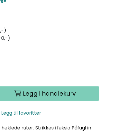
rge
,-)
+0,-)
Legg i handlekurv
Legg til favoritter
eklede ruter. Strikkes i fuksia Påfugl in