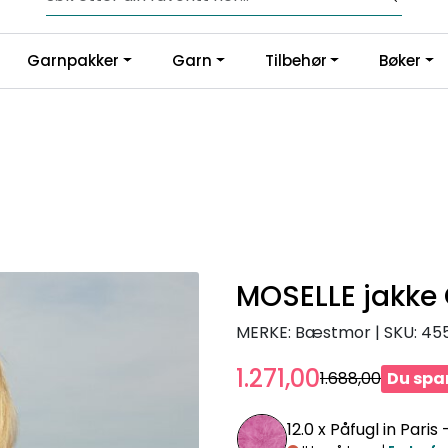
Fri frakt fra kr 1200,-
Garnpakker
Garn
Tilbehør
Bøker
MOSELLE jakke 
MERKE: Bæstmor
|
SKU:
45
1.271,00
1.688,00
Du spar
12.0 x
Påfugl in Paris 