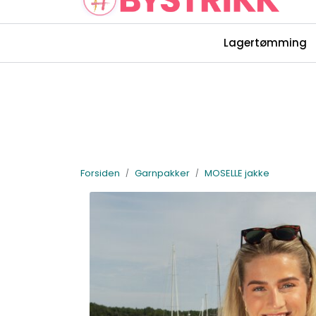
Skip to main content
Lagertømming
Rettelser Bystrikk-bøkene
Forsiden
Garnpakker
MOSELLE jakke