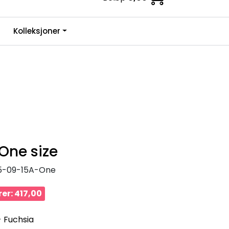
0
Kolleksjoner
Infosenter
Favoritter
Logg inn
One size
5-09-15A-One
er: 417,00
- Fuchsia