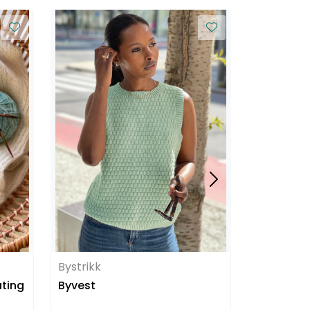
Bystrikk
Bystrikk
ating
Byvest
Alicetopp