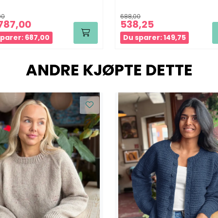
00
688,00
787,00
538,25
parer: 687,00
Du sparer: 149,75
ANDRE KJØPTE DETTE