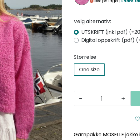
Ikke på lager |
Endre fa
Velg alternativ:
UTSKRIFT (inkl pdf) (+20
Digital oppskrift (pdf) (
Størrelse
One size
-
+
Garnpakke MOSELLE jakke i h