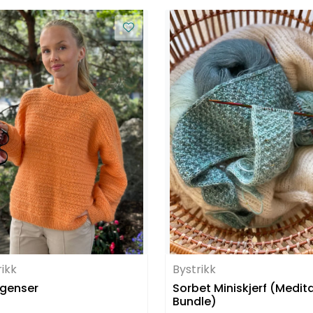
rikk
Bystrikk
genser
Sorbet Miniskjerf (Medit
Bundle)