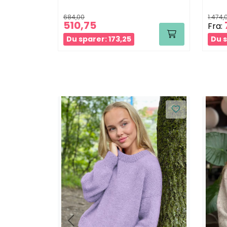
684,00
1.474,
510,75
Fra:
Du sparer: 173,25
Du s