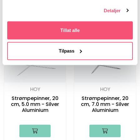
cm, 7.0 mm -
cm, 5.0 mm -
Rundpinner i bjørk
Rundpinner i bjørk
Detaljer
Tillat alle
Tilpass
HOY
HOY
Strømpepinner, 20
Strømpepinner, 20
cm, 5.0 mm - Silver
cm, 7.0 mm - Silver
Aluminium
Aluminium