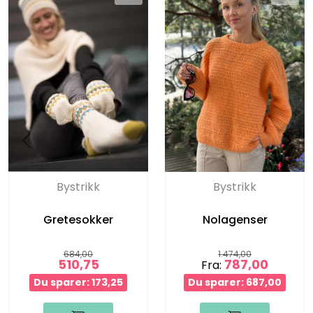
Bystrikk
Bystrikk
Gretesokker
Nolagenser
684,00
1.474,00
510,75
787,00
Fra:
Du sparer: 173,25
Du sparer: 687,00