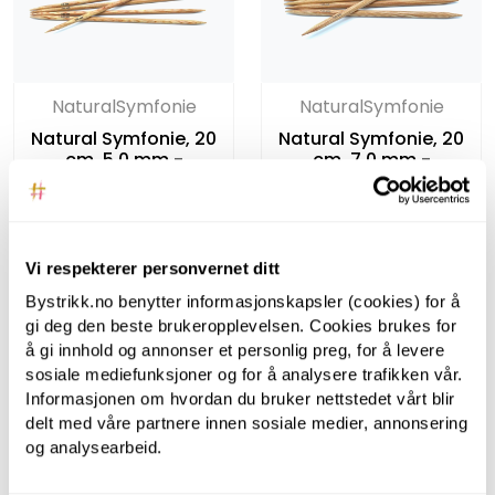
NaturalSymfonie
NaturalSymfonie
Natural Symfonie, 20
Natural Symfonie, 20
cm, 5.0 mm -
cm, 7.0 mm -
Strømpepinner i bjørk
Strømpepinner i bjørk
Vi respekterer personvernet ditt
Bystrikk.no benytter informasjonskapsler (cookies) for å
gi deg den beste brukeropplevelsen. Cookies brukes for
å gi innhold og annonser et personlig preg, for å levere
sosiale mediefunksjoner og for å analysere trafikken vår.
Informasjonen om hvordan du bruker nettstedet vårt blir
delt med våre partnere innen sosiale medier, annonsering
og analysearbeid.
NaturalSymfonie
NaturalSymfonie
Natural Symfonie, 40
Natural Symfonie, 80