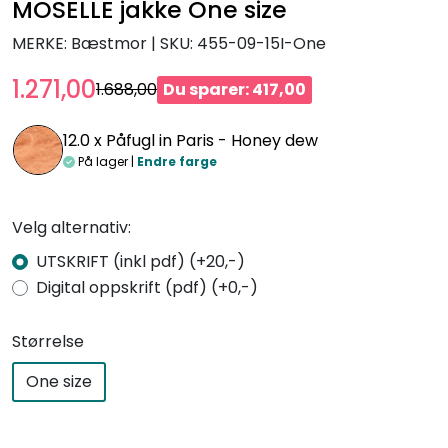
MOSELLE jakke One size
MERKE: Bæstmor
|
SKU:
455-09-15I-One
1.271,00
1.688,00
Du sparer: 417,00
12.0 x
Påfugl in Paris - Honey dew
På lager |
Endre farge
Velg alternativ:
UTSKRIFT (inkl pdf) (+20,-)
Digital oppskrift (pdf) (+0,-)
Størrelse
One size