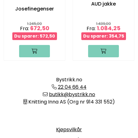
AUD jakke
Josefinegenser
1.245,00
1.439,00
672,50
1.084,25
Fra:
Fra:
Du sparer: 572,50
Du sparer: 354,75
Bystrikk.no
22 04 66 44
butikk@bystrikk.no
Knitting Inna AS (Org nr 914 331 552)
Informasjon
Kjøpsvilkår