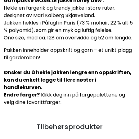
Garnpakke MOSELLE jakke honey dew .
Hekle en fargerik og trendy jakke i store ruter,
designet av Mari Kalberg Skjæveland.
Jakken hekles i Påfugl in Paris (73 % mohair, 22 % ull, 5
% polyamid), som gir en myk og luftig følelse.
One size, med ca. 128 cm overvidde og 52 cm lengde.
Pakken inneholder oppskrift og garn – et unikt plagg
til garderoben!
Ønsker du å hekle jakken lengre enn oppskriften,
kan du enkelt legge til flere nøster i
handlekurven.
Endre farger?
Klikk deg inn på fargepalettene og
velg dine favorittfarger.
Tilbehørsprodukter