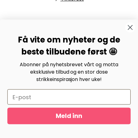
BYSTRIKK-FORUMET
Få vite om nyheter og de
Bli medlem av Bystrikk-forumet vårt på Facebook og
møt både designere og teststrikkere, samt 31.000
beste tilbudene først 🤩
andre Bystrikkere som deler erfaringer, bilder og
inspirasjon.
Abonner på nyhetsbrevet vårt og motta
eksklusive tilbud og en stor dose
Bli medlem her.
strikkeinspirasjon hver uke!
Meld inn
Gurusoft