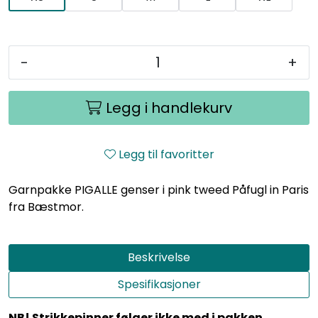
-
+
Legg i handlekurv
Legg til favoritter
Garnpakke PIGALLE genser i pink tweed Påfugl in Paris
fra Bæstmor.
Beskrivelse
Spesifikasjoner
NB! Strikkepinner følger ikke med i pakken.