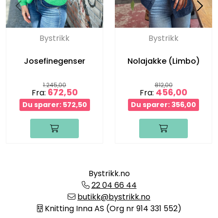
Bystrikk
Bystrikk
Josefinegenser
Nolajakke (Limbo)
1.245,00
812,00
672,50
456,00
Fra:
Fra:
Du sparer: 572,50
Du sparer: 356,00
Bystrikk.no
22 04 66 44
butikk@bystrikk.no
Knitting Inna AS (Org nr 914 331 552)