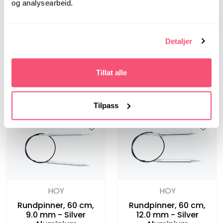
og analysearbeid.
HOY
Symfonie
Strømpepinner, 20
Detaljer
cm, 9.0 mm - Silver
Symfonie, 100 cm, 12.0
Aluminium
mm - Rundpinner i
bjørk
Tillat alle
Tilpass
HOY
HOY
Rundpinner, 60 cm,
Rundpinner, 60 cm,
9.0 mm - Silver
12.0 mm - Silver