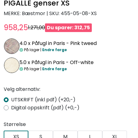
PIGALLE genser XS
MERKE: Bæstmor
|
SKU:
455-05-08-XS
958,25
1.271,00
Du sparer: 312,75
4.0 x
Påfugl in Paris - Pink tweed
På lager |
Endre farge
5.0 x
Påfugl in Paris - Off-white
På lager |
Endre farge
Velg alternativ:
UTSKRIFT (inkl pdf) (+20,-)
Digital oppskrift (pdf) (+0,-)
Størrelse
XS
S
M
L
XL