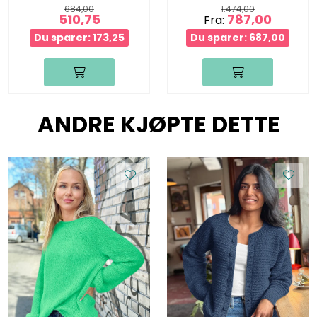
684,00
1.474,00
510,75
787,00
Fra:
Du sparer: 173,25
Du sparer: 687,00
ANDRE KJØPTE DETTE