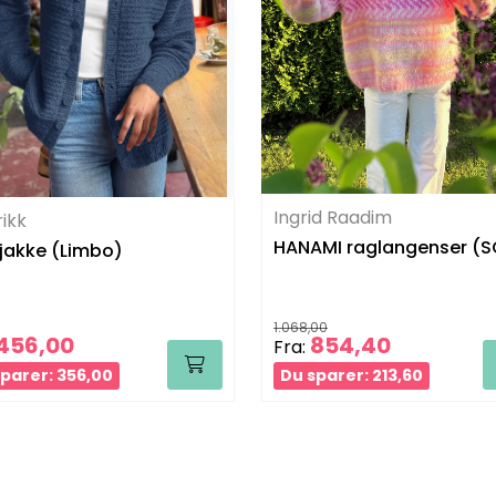
Ingrid Raadim
rikk
HANAMI raglangenser (S
jakke (Limbo)
1.068,00
456,00
854,40
Fra:
parer: 356,00
Du sparer: 213,60