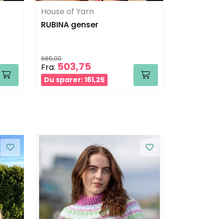
House of Yarn
House of 
RUBINA genser
RUBINA g
665,00
665,00
503,75
503,
Fra:
Fra:
Du sparer: 161,25
Du sparer: