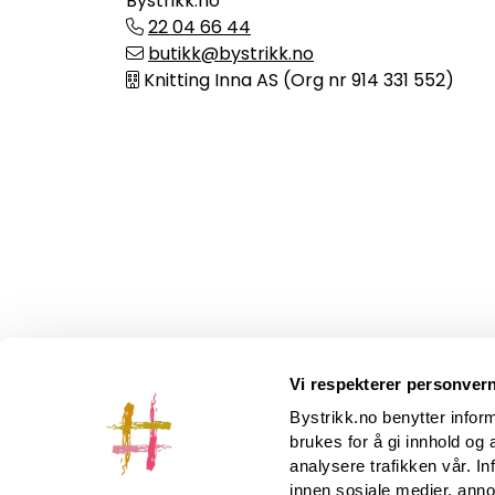
Bystrikk.no
22 04 66 44
butikk@bystrikk.no
Knitting Inna AS (Org nr 914 331 552)
Vi respekterer personvern
Bystrikk.no benytter infor
brukes for å gi innhold og 
analysere trafikken vår. I
innen sosiale medier, ann