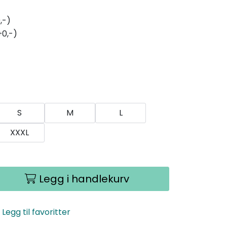
,-)
+0,-)
S
M
L
XXXL
Legg i handlekurv
Legg til favoritter