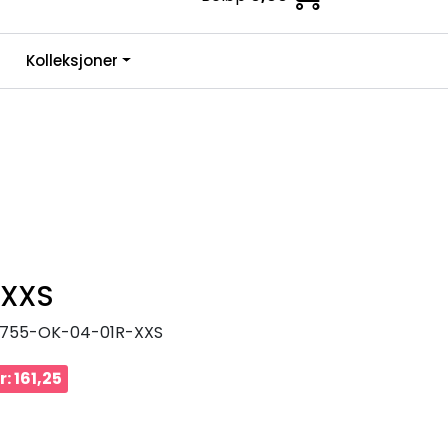
0
Kolleksjoner
Infosenter
Favoritter
Logg inn
 XXS
755-OK-04-01R-XXS
: 161,25