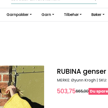
Fri frakt fra kr 1200,-
Garnpakker
Garn
Tilbehør
Bøker
RUBINA genser
MERKE: Øyunn Krogh
|
SKU:
503,75
665,00
Du sparer