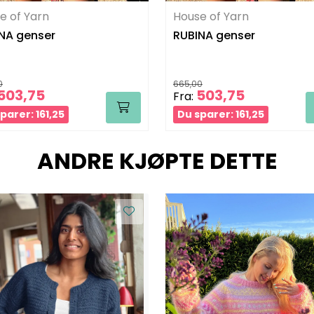
e of Yarn
House of Yarn
NA genser
RUBINA genser
0
665,00
503,75
503,75
Fra:
parer: 161,25
Du sparer: 161,25
ANDRE KJØPTE DETTE