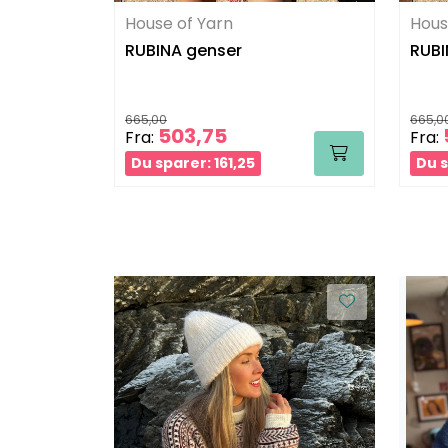
House of Yarn
Hous
RUBINA genser
RUBI
665,00
665,0
503,75
Fra:
Fra:
Du sparer: 161,25
Du s