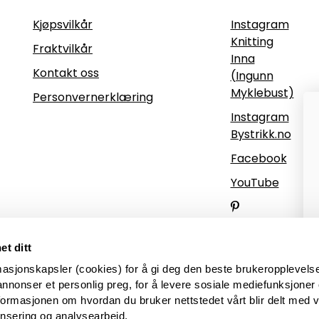
Informasjon
Følg oss
Kjøpsvilkår
Instagram
Knitting
Fraktvilkår
Inna
Kontakt oss
(Ingunn
Myklebust)
Personvernerklæring
Instagram
Bystrikk.no
Facebook
YouTube
Pinterest
et ditt
masjonskapsler (cookies) for å gi deg den beste brukeropplevels
annonser et personlig preg, for å levere sosiale mediefunksjoner 
nformasjonen om hvordan du bruker nettstedet vårt blir delt med 
onsering og analysearbeid.