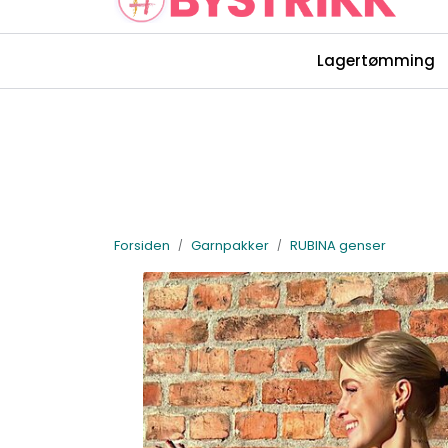
Skip to main content
Lagertømming
Rettelser Bystrikk-bøkene
Forsiden
Garnpakker
RUBINA genser