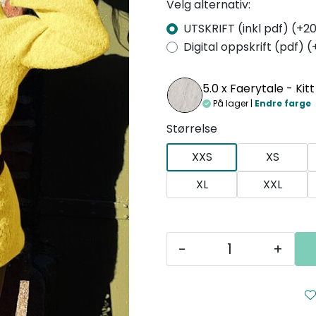
Velg alternativ:
UTSKRIFT (inkl pdf) (+20
Digital oppskrift (pdf) (
5.0 x
Faerytale - Kitt
På lager |
Endre farge
Størrelse
XXS
XS
XL
XXL
-
+