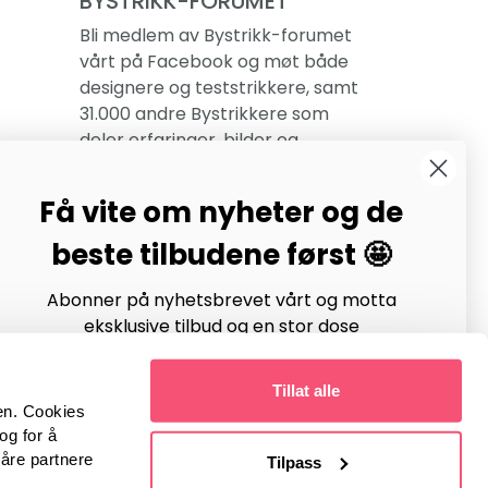
BYSTRIKK-FORUMET
Bli medlem av Bystrikk-forumet
vårt på Facebook og møt både
designere og teststrikkere, samt
31.000 andre Bystrikkere som
deler erfaringer, bilder og
inspirasjon.
Få vite om nyheter og de
Bli medlem her.
beste tilbudene først 🤩
Abonner på nyhetsbrevet vårt og motta
eksklusive tilbud og en stor dose
strikkeinspirasjon hver uke!
Tillat alle
en. Cookies
og for å
våre partnere
Tilpass
Meld inn