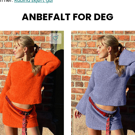
n her:
Rubina skjørt gul
ANBEFALT FOR DEG