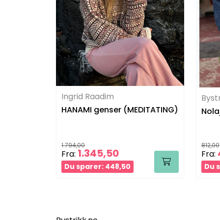
Ingrid Raadim
Byst
HANAMI genser (MEDITATING)
Nola
1.794,00
812,00
1.345,50
Fra:
Fra:
Du sparer: 448,50
Du s