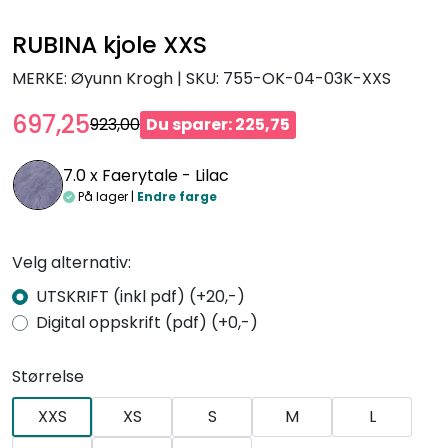
RUBINA kjole XXS
MERKE: Øyunn Krogh
|
SKU:
755-OK-04-03K-XXS
697,25
923,00
Du sparer: 225,75
7.0 x
Faerytale - Lilac
På lager |
Endre farge
Velg alternativ:
UTSKRIFT (inkl pdf) (+20,-)
Digital oppskrift (pdf) (+0,-)
Størrelse
XXS
XS
S
M
L