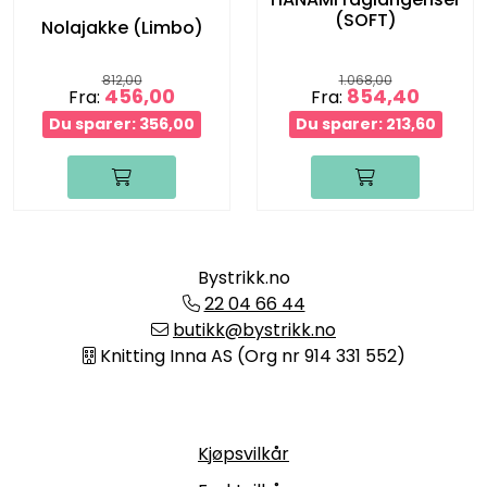
(SOFT)
Nolajakke (Limbo)
812,00
1.068,00
456,00
854,40
Fra:
Fra:
Du sparer: 356,00
Du sparer: 213,60
Bystrikk.no
22 04 66 44
butikk@bystrikk.no
Knitting Inna AS (Org nr 914 331 552)
Informasjon
Kjøpsvilkår