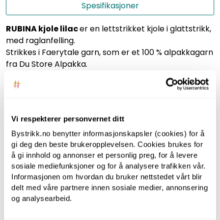
Spesifikasjoner
RUBINA kjole lilac
er en lettstrikket kjole i glattstrikk,
med raglanfelling.
Strikkes i Faerytale garn, som er et 100 % alpakkagarn
fra Du Store Alpakka.
Ønsker du å strikke kjolen lenger, er det bare å
bestille litt ekstra garn.
I handlekurven er det mulig å legge til ekstra nøster,
Vi respekterer personvernet ditt
og vi sjekker at alle nøstene i samme farge kommer
fra samme innfargingsparti.
Bystrikk.no benytter informasjonskapsler (cookies) for å
gi deg den beste brukeropplevelsen. Cookies brukes for
å gi innhold og annonser et personlig preg, for å levere
NB! Strikkepinner følger ikke med i garnpakken!
sosiale mediefunksjoner og for å analysere trafikken vår.
Informasjonen om hvordan du bruker nettstedet vårt blir
ANBEFALT FOR DEG
delt med våre partnere innen sosiale medier, annonsering
og analysearbeid.