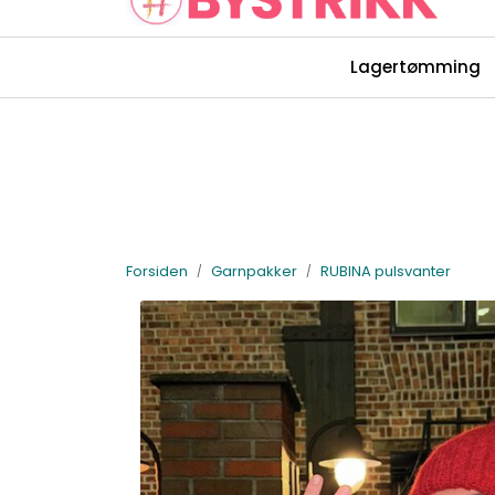
Skip to main content
Lagertømming
Rettelser Bystrikk-bøkene
Forsiden
Garnpakker
RUBINA pulsvanter