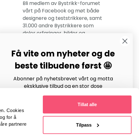
Bli medlem av Bystrikk-forumet
vårt på Facebook og møt både
designere og teststrikkere, samt
31.000 andre Bystrikkere som
deler erfaringer, bilder og
inspirasjon.
Få vite om nyheter og de
Bli medlem her.
beste tilbudene først 🤩
Abonner på nyhetsbrevet vårt og motta
eksklusive tilbud og en stor dose
strikkeinspirasjon hver uke!
Tillat alle
en. Cookies
og for å
våre partnere
Tilpass
Meld inn