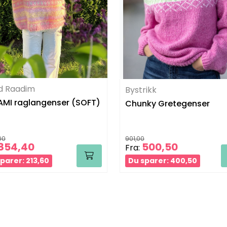
id Raadim
Bystrikk
MI raglangenser (SOFT)
Chunky Gretegenser
00
901,00
854,40
500,50
Fra:
parer: 213,60
Du sparer: 400,50
Informasjon
Følg oss