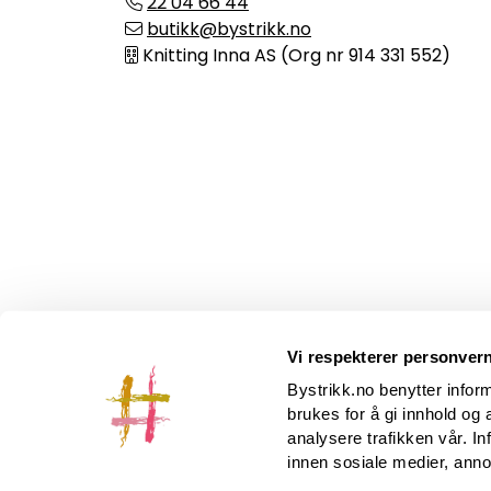
22 04 66 44
butikk@bystrikk.no
Knitting Inna AS (Org nr 914 331 552)
Vi respekterer personvern
Bystrikk.no benytter infor
brukes for å gi innhold og 
analysere trafikken vår. I
innen sosiale medier, ann