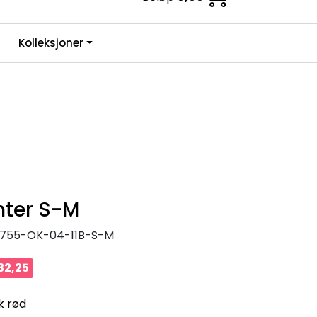
0
Kolleksjoner
Infosenter
Favoritter
Logg inn
nter S-M
755-OK-04-11B-S-M
32,25
k rød