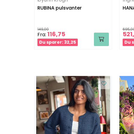
RUBINA pulsvanter
HANA
149,00
695,0
116,75
521
Fra:
Du sparer: 32,25
Du s