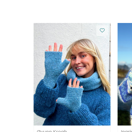
Øyunn Krogh
Ingr