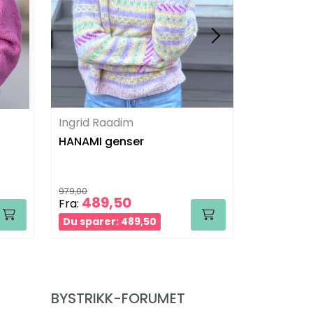
Ingrid Raadim
Bæstmor
HANAMI genser
CENZA ge
979,00
821,00
489,50
420
Fra:
Fra:
Du sparer: 489,50
Du sparer
BYSTRIKK-FORUMET