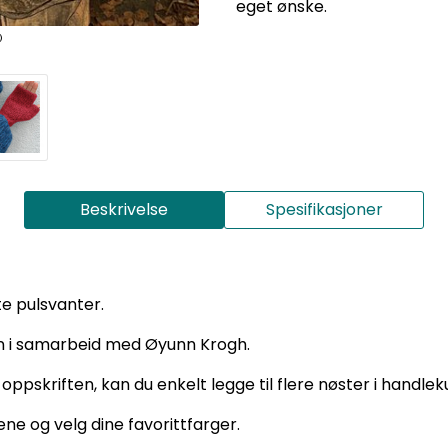
eget ønske.
Beskrivelse
Spesifikasjoner
te pulsvanter.
rn i samarbeid med Øyunn Krogh.
ppskriften, kan du enkelt legge til flere nøster i handlek
ne og velg dine favorittfarger.