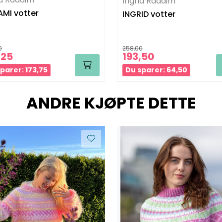
Ingrid Raadim
MI votter
INGRID votter
0
258,00
,25
193,50
parer: 173,75
Du sparer: 64,50
ANDRE KJØPTE DETTE