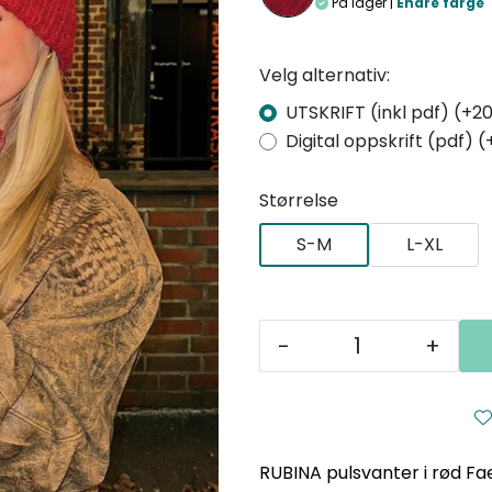
På lager |
Endre farge
Velg alternativ:
UTSKRIFT (inkl pdf) (+20
Digital oppskrift (pdf) (
Størrelse
S-M
L-XL
-
+
RUBINA pulsvanter i rød Fa