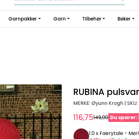
Fri frakt fra kr 1200,-
Garnpakker
Garn
Tilbehør
Bøker
RUBINA pulsva
MERKE: Øyunn Krogh
|
SKU:
116,75
149,00
Du sparer: 
1.0 x
Faerytale - Mør