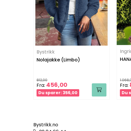
Ingr
Bystrikk
HANA
Nolajakke (Limbo)
812,00
1.068,
456,00
Fra:
Fra:
Du sparer: 356,00
Du s
Bystrikk.no