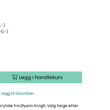
,-)
+0,-)
Legg i handlekurv
Legg til favoritter
erytale fra Øyunn Krogh. Velg farge etter