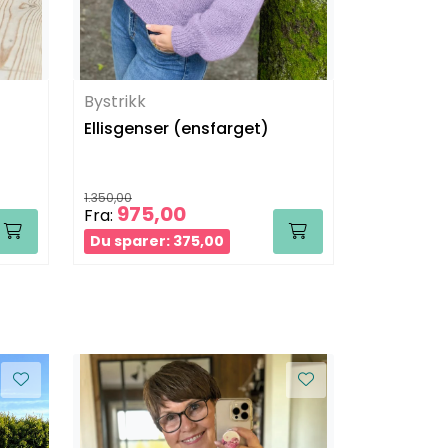
Bystrikk
Bystrikk
Ellisgenser (ensfarget)
Basic By 
(Sunset)
1.350,00
1.621,00
975,00
1.24
Fra:
Fra:
Du sparer: 375,00
Du sparer