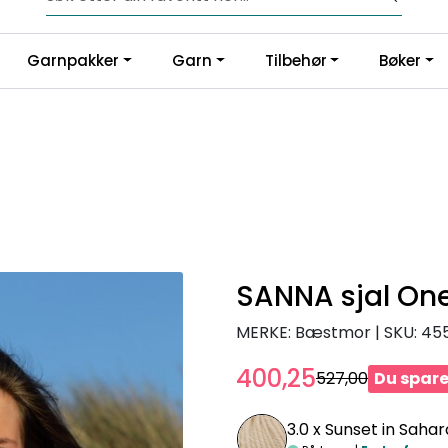
Fri frakt fra kr 1200,-
Garnpakker
Garn
Tilbehør
Bøker
SANNA sjal One
MERKE: Bæstmor
|
SKU:
45
400,25
527,00
Du spare
3.0 x
Sunset in Sahar