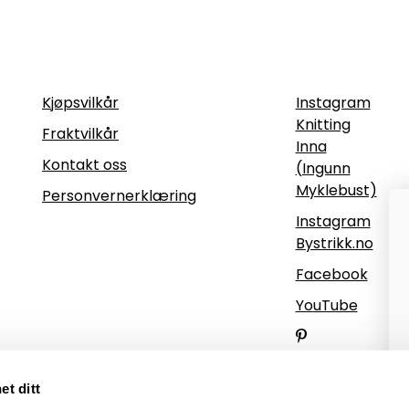
Informasjon
Følg oss
Kjøpsvilkår
Instagram
Knitting
Fraktvilkår
Inna
Kontakt oss
(Ingunn
Myklebust)
Personvernerklæring
Instagram
Bystrikk.no
Facebook
YouTube
Pinterest
et ditt