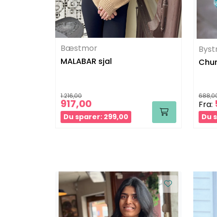
Bæstmor
Byst
MALABAR sjal
Chun
1.216,00
688,0
917,00
Fra:
Du sparer: 299,00
Du s