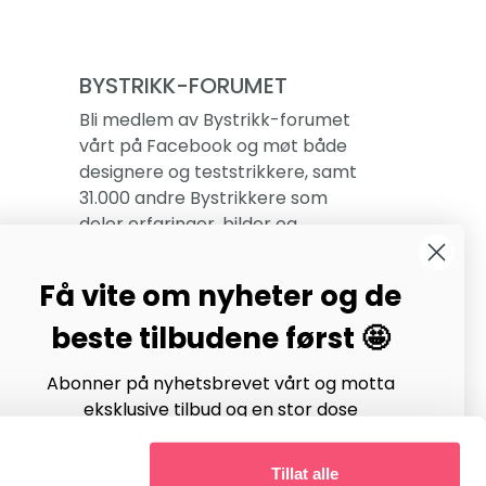
BYSTRIKK-FORUMET
Bli medlem av Bystrikk-forumet
vårt på Facebook og møt både
designere og teststrikkere, samt
31.000 andre Bystrikkere som
deler erfaringer, bilder og
inspirasjon.
Få vite om nyheter og de
Bli medlem her.
beste tilbudene først 🤩
Abonner på nyhetsbrevet vårt og motta
eksklusive tilbud og en stor dose
strikkeinspirasjon hver uke!
Tillat alle