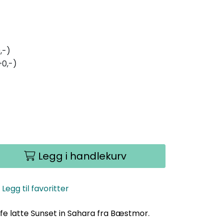
,-)
+0,-)
Legg i handlekurv
Legg til favoritter
fe latte Sunset in Sahara fra Bæstmor.