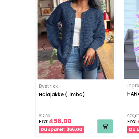
Ingr
Bystrikk
HANA
Nolajakke (Limbo)
812,00
979,0
456,00
Fra:
Fra:
Du sparer: 356,00
Du s