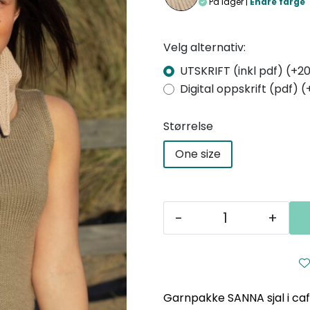
På lager |
Endre farge
Velg alternativ:
UTSKRIFT (inkl pdf) (+20
Digital oppskrift (pdf) (
Størrelse
One size
-
+
Garnpakke SANNA sjal i caf