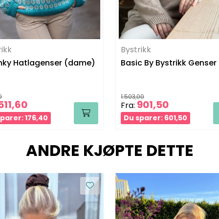
rikk
Bystrikk
ky Hatlagenser (dame)
Basic By Bystrikk Genser
0
1.503,00
511,60
901,50
Fra:
parer: 176,40
Du sparer: 601,50
ANDRE KJØPTE DETTE