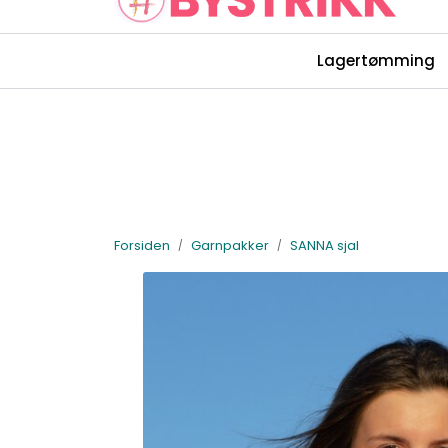
Skip to main content
Lagertømming
Rettelser Bystrikk-bøkene
Forsiden
Garnpakker
SANNA sjal