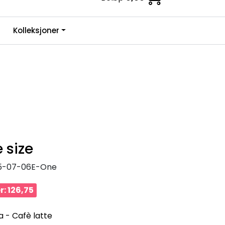
0
Kolleksjoner
Infosenter
Favoritter
Logg inn
 size
5-07-06E-One
r: 126,75
a - Cafè latte