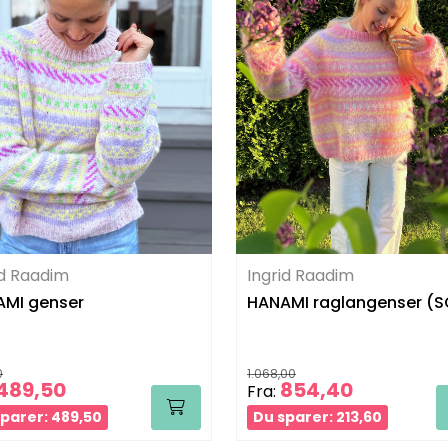
id Raadim
Ingrid Raadim
MI genser
HANAMI raglangenser (S
0
1.068,00
489,50
854,40
Fra:
parer: 489,50
Du sparer: 213,60