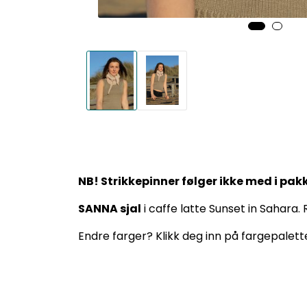
NB! Strikkepinner følger ikke med i pak
SANNA sjal
i caffe latte Sunset in Sahara. R
Endre farger? Klikk deg inn på fargepalette