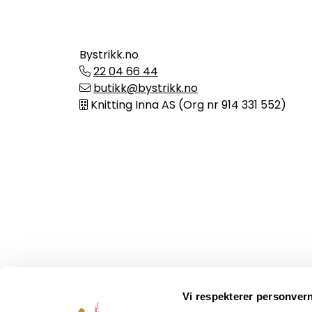
Bystrikk.no
22 04 66 44
butikk@bystrikk.no
Knitting Inna AS (Org nr 914 331 552)
Vi respekterer personvern