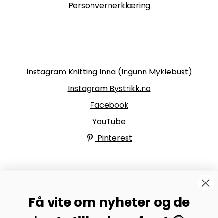
Personvernerklæring
Følg oss
Instagram Knitting Inna (Ingunn Myklebust)
Instagram Bystrikk.no
Facebook
YouTube
Pinterest
BYSTRIKK-FORUMET
Få vite om nyheter og de
Bli medlem av Bystrikk-forumet vårt på Facebook og
møt både designere og teststrikkere, samt 31.000