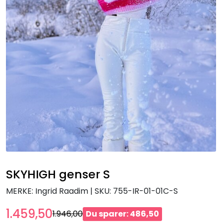
SKYHIGH genser S
MERKE: Ingrid Raadim
|
SKU:
755-IR-01-01C-S
1.459,50
1.946,00
Du sparer: 486,50