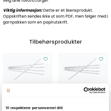
velg dine favorittfarger.
Viktig informasjon:
Dette er et lisensprodukt.
Oppskriften sendes ikke ut som PDF, men følger med i
garnpakken som en papirutskrift.
Tilbehørsprodukter
HOY
HOY
Strømpepinner, 20
Strømpepinner, 20
cm, 5.0 mm - Silver
cm, 6.0 mm - Silver
Aluminium
Aluminium
Vi respekterer personvernet ditt