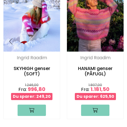
Ingrid Raadim
Ingrid Raadim
SKYHIGH genser
HANAMI genser
(SOFT)
(PÅFUGL)
1.246,00
1.807,00
996,80
1.181,50
Fra:
Fra:
Du sparer: 249,20
Du sparer: 625,50