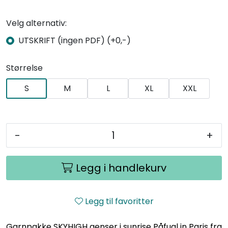
Velg alternativ:
UTSKRIFT (ingen PDF) (+0,-)
Størrelse
S
M
L
XL
XXL
-
+
Legg i handlekurv
Legg til favoritter
Garnpakke SKYHIGH genser i sunrise Påfugl in Paris fra