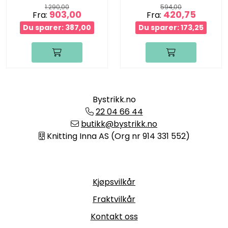
1.290,00
594,00
903,00
420,75
Fra:
Fra:
Du sparer: 387,00
Du sparer: 173,25
Bystrikk.no
22 04 66 44
butikk@bystrikk.no
Knitting Inna AS (Org nr 914 331 552)
Informasjon
Kjøpsvilkår
Fraktvilkår
Kontakt oss