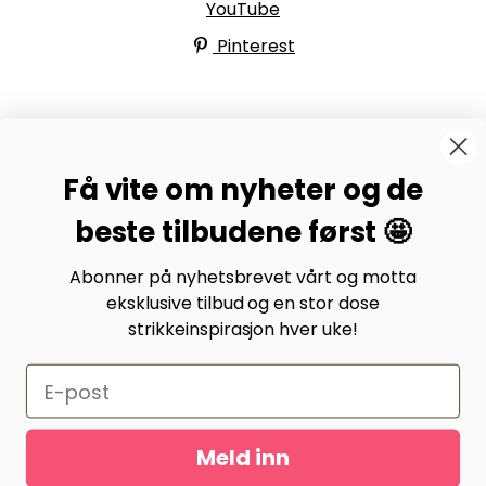
YouTube
Pinterest
BYSTRIKK-FORUMET
Få vite om nyheter og de
Bli medlem av Bystrikk-forumet vårt på Facebook og
møt både designere og teststrikkere, samt 31.000
beste tilbudene først 🤩
andre Bystrikkere som deler erfaringer, bilder og
inspirasjon.
Abonner på nyhetsbrevet vårt og motta
eksklusive tilbud og en stor dose
Bli medlem her.
strikkeinspirasjon hver uke!
Meld inn