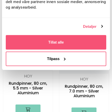
delt med våre partnere innen sosiale medier, annonsering
Rundpinner, 40 cm,
Rundpinner, 40 cm,
og analysearbeid.
5.5 mm - Silver
7.0 mm - Silver
Aluminium
Aluminium
Detaljer
Tillat alle
Tilpass
HOY
HOY
Rundpinner, 80 cm,
Rundpinner, 80 cm,
5.5 mm - Silver
7.0 mm - Silver
Aluminium
Aluminium