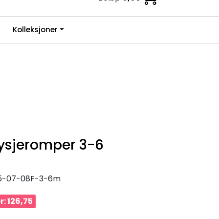
0
Kolleksjoner
Infosenter
Favoritter
Logg inn
sjeromper 3-6
5-07-08F-3-6m
r: 126,75