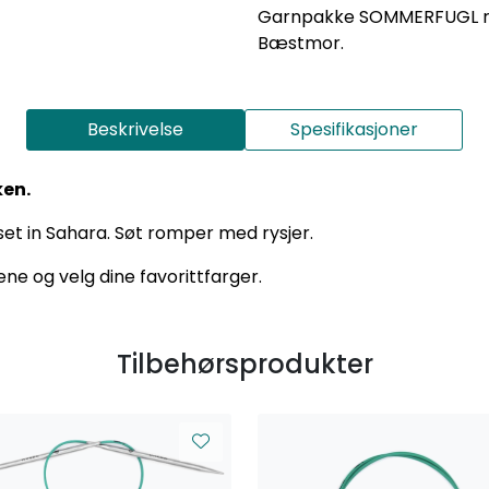
Garnpakke SOMMERFUGL rys
Bæstmor.
Beskrivelse
Spesifikasjoner
ken.
et in Sahara. Søt romper med rysjer.
ne og velg dine favorittfarger.
Tilbehørsprodukter