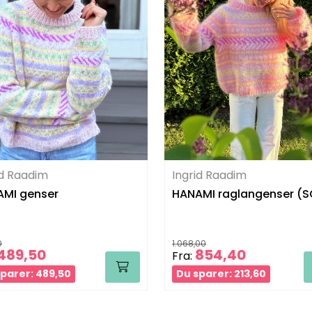
id Raadim
Ingrid Raadim
MI genser
HANAMI raglangenser (S
0
1.068,00
489,50
854,40
Fra:
parer: 489,50
Du sparer: 213,60