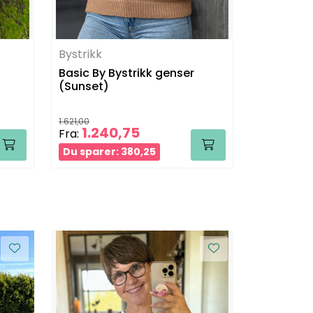
Bystrikk
Bystrikk
Basic By Bystrikk genser
Sorbet Mi
(Sunset)
Bundle)
1.621,00
688,00
1.240,75
538,25
Fra:
Du sparer: 380,25
Du sparer