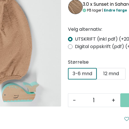
3.0 x
Sunset in Saha
På lager |
Endre farge
Velg alternativ:
UTSKRIFT (inkl pdf) (+20
Digital oppskrift (pdf) (
Størrelse
3-6 mnd
12 mnd
-
+