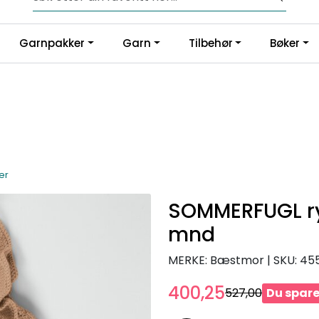
Fri frakt fra kr 1200,-
Garnpakker
Garn
Tilbehør
Bøker
er
SOMMERFUGL ry
mnd
MERKE: Bæstmor
|
SKU:
45
400,25
527,00
Du spare