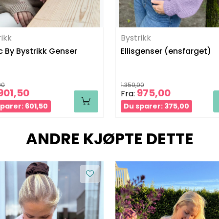
rikk
Bystrikk
c By Bystrikk Genser
Ellisgenser (ensfarget)
00
1.350,00
901,50
975,00
Fra:
parer: 601,50
Du sparer: 375,00
ANDRE KJØPTE DETTE