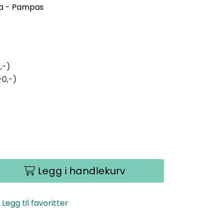
ra - Pampas
,-)
+0,-)
Legg i handlekurv
Legg til favoritter