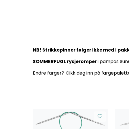
NB! Strikkepinner følger ikke med i pak
SOMMERFUGL rysjeromper
i pampas Suns
Endre farger? Klikk deg inn på fargepalette