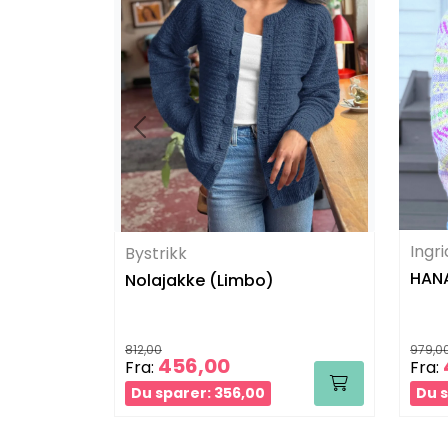
Ingr
Bystrikk
HANA
Nolajakke (Limbo)
812,00
979,0
456,00
Fra:
Fra:
Du sparer: 356,00
Du s