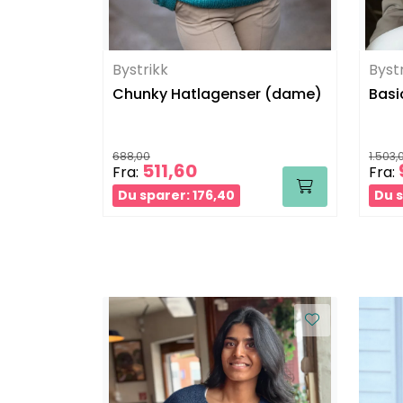
Bystrikk
Byst
Chunky Hatlagenser (dame)
Basi
688,00
1.503,
511,60
Fra:
Fra:
Du sparer: 176,40
Du s