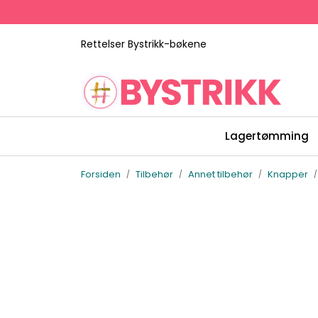
Skip to main content
Rettelser Bystrikk-bøkene
Lagertømming
Forsiden
Tilbehør
Annet tilbehør
Knapper