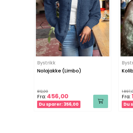
Bystrikk
Byst
Nolajakke (Limbo)
Koli
812,00
1.897,
456,00
Fra:
Fra:
Du sparer: 356,00
Du s