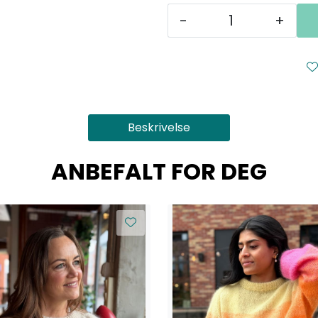
-
+
Beskrivelse
ANBEFALT FOR DEG