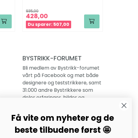
935,00
1.078,00
428,00
862
Fra:
Du sparer: 507,00
Du sparer
BYSTRIKK-FORUMET
Bli medlem av Bystrikk-forumet
vårt på Facebook og møt både
designere og teststrikkere, samt
31.000 andre Bystrikkere som
deler erfaringer, bilder og
inspirasjon.
Få vite om nyheter og de
Bli medlem her.
beste tilbudene først 🤩