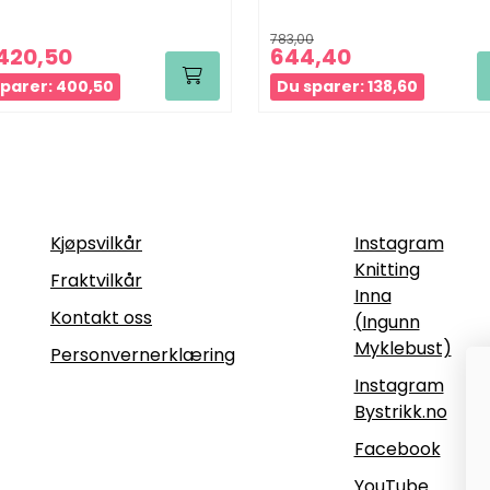
783,00
420,50
644,40
parer: 400,50
Du sparer: 138,60
Informasjon
Følg oss
Kjøpsvilkår
Instagram
Knitting
Fraktvilkår
Inna
Kontakt oss
(Ingunn
Myklebust)
Personvernerklæring
Instagram
Bystrikk.no
Facebook
YouTube