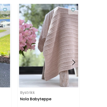
Ingrid Ra
Bystrikk
HANAMI r
Nola Babyteppe