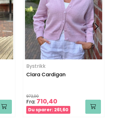
Bystrikk
Bystrikk
Clara Cardigan
Chunky G
972,00
901,00
710,40
500
Fra:
Fra:
Du sparer: 261,60
Du sparer