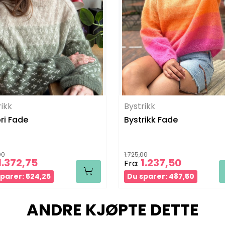
rikk
Bystrikk
bri Fade
Bystrikk Fade
00
1.725,00
1.372,75
1.237,50
Fra:
parer: 524,25
Du sparer: 487,50
ANDRE KJØPTE DETTE