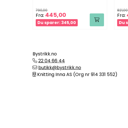
790,00
821,00
445,00
Fra:
Fra:
Du sparer: 345,00
Du s
Bystrikk.no
22 04 66 44
butikk@bystrikk.no
Knitting Inna AS (Org nr 914 331 552)