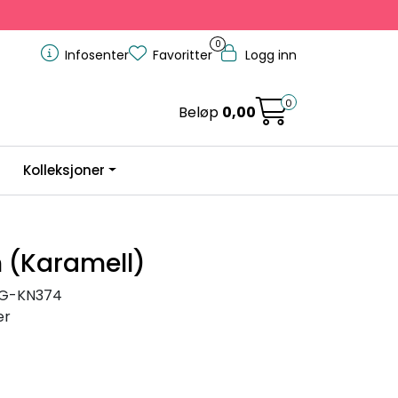
0
Infosenter
Favoritter
Logg inn
0
Beløp
0,00
Kolleksjoner
 (Karamell)
G-KN374
er