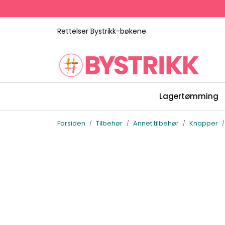
Skip to main content
Rettelser Bystrikk-bøkene
Lagertømming
Forsiden
Tilbehør
Annet tilbehør
Knapper