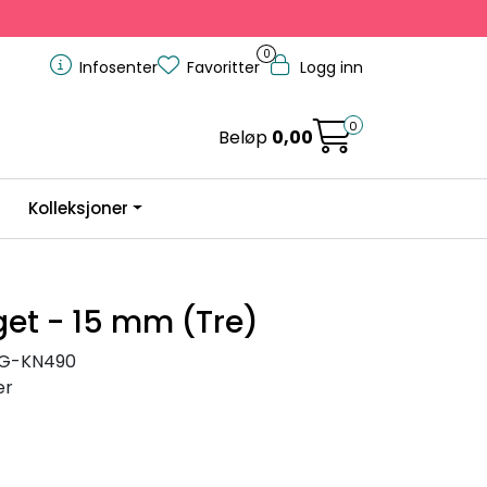
0
Infosenter
Favoritter
Logg inn
0
Beløp
0,00
Kolleksjoner
et - 15 mm (Tre)
G-KN490
er