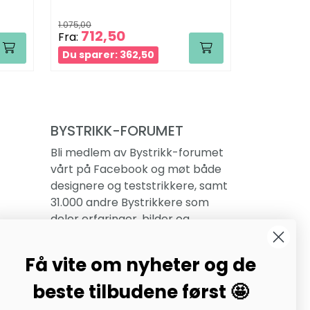
1.075,00
1.725,00
712,50
1.23
Fra:
Fra:
Du sparer: 362,50
Du sparer
BYSTRIKK-FORUMET
Bli medlem av Bystrikk-forumet
vårt på Facebook og møt både
designere og teststrikkere, samt
31.000 andre Bystrikkere som
deler erfaringer, bilder og
inspirasjon.
Få vite om nyheter og de
Bli medlem her.
beste tilbudene først 🤩