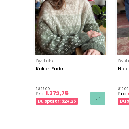
Bystrikk
Byst
Kolibri Fade
Nola
1.897,00
812,00
1.372,75
Fra:
Fra:
Du sparer: 524,25
Du s