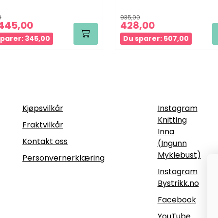
0
935,00
445,00
428,00
parer: 345,00
Du sparer: 507,00
Informasjon
Følg oss
Kjøpsvilkår
Instagram
Knitting
Fraktvilkår
Inna
Kontakt oss
(Ingunn
Myklebust)
Personvernerklæring
Instagram
Bystrikk.no
Facebook
YouTube