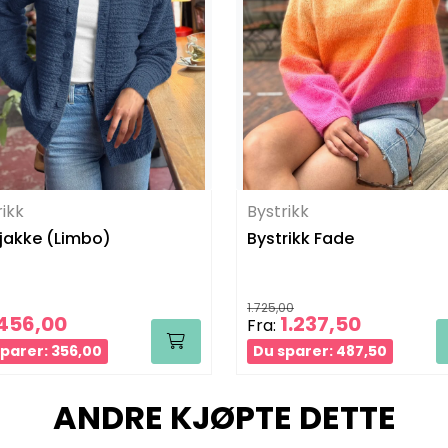
rikk
Bystrikk
jakke (Limbo)
Bystrikk Fade
1.725,00
456,00
1.237,50
Fra:
parer: 356,00
Du sparer: 487,50
ANDRE KJØPTE DETTE