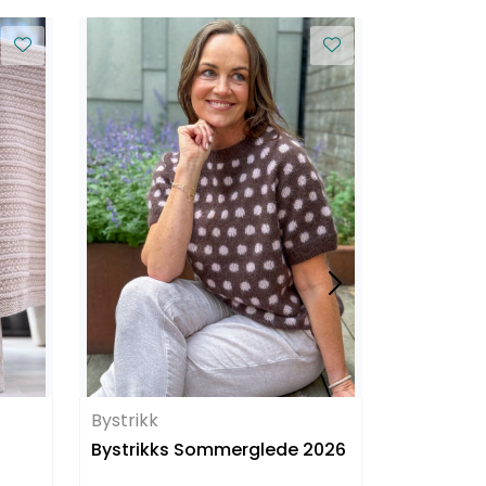
Bystrikk
Bystrikk
Bystrikks Sommerglede 2026
Bystrikk 