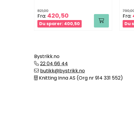
821,00
790,0
420,50
Fra:
Fra:
Du sparer: 400,50
Du s
Bystrikk.no
22 04 66 44
butikk@bystrikk.no
Knitting Inna AS (Org nr 914 331 552)