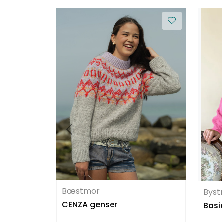
Bæstmor
Byst
CENZA genser
Basi