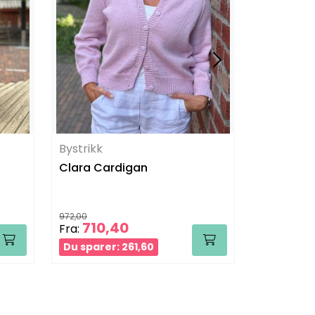
Bystrikk
Bystrikk
Clara Cardigan
Chunky G
972,00
901,00
710,40
500
Fra:
Fra:
Du sparer: 261,60
Du sparer