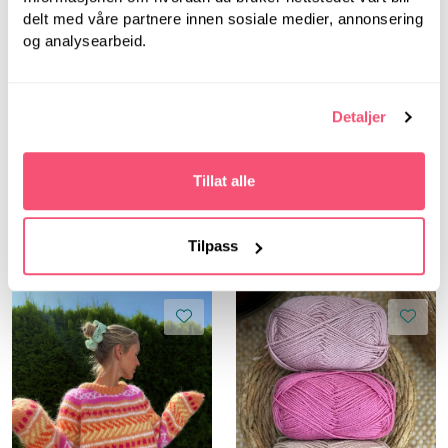
delt med våre partnere innen sosiale medier, annonsering
og analysearbeid.
Detaljer
219,00
125,00
Tillat alle
ANDRE KJØPTE DETTE
Tilpass