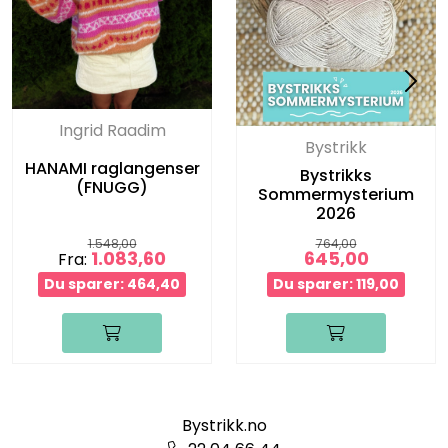
Ingrid Raadim
Bystrikk
HANAMI raglangenser
Bystrikks
(FNUGG)
Sommermysterium
2026
1.548,00
764,00
1.083,60
645,00
Fra:
Du sparer: 464,40
Du sparer: 119,00
Bystrikk.no