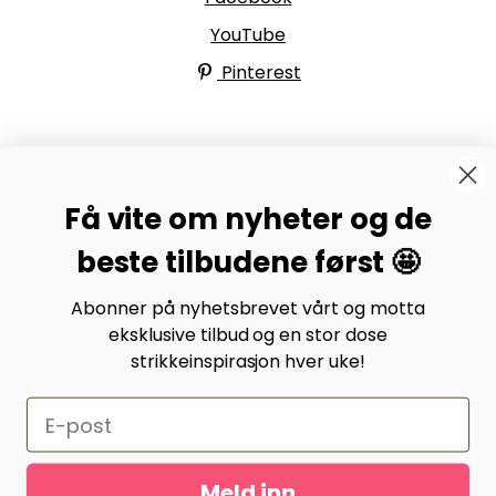
YouTube
Pinterest
BYSTRIKK-FORUMET
Få vite om nyheter og de
Bli medlem av Bystrikk-forumet vårt på Facebook og
møt både designere og teststrikkere, samt 31.000
beste tilbudene først 🤩
andre Bystrikkere som deler erfaringer, bilder og
inspirasjon.
Abonner på nyhetsbrevet vårt og motta
eksklusive tilbud og en stor dose
Bli medlem her.
strikkeinspirasjon hver uke!
Meld inn