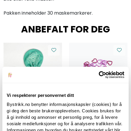
Pakken inneholder 30 maskemarkører.
ANBEFALT FOR DEG
Vi respekterer personvernet ditt
Bystrikk.no benytter informasjonskapsler (cookies) for å
Mindful
gi deg den beste brukeropplevelsen. Cookies brukes for
maskemarkører
Metall
å gi innhold og annonser et personlig preg, for å levere
sølvbelagt
maskemarkører -
sosiale mediefunksjoner og for å analysere trafikken vår.
Amour
Informasjonen om hvordan du bruker nettstedet vårt blir