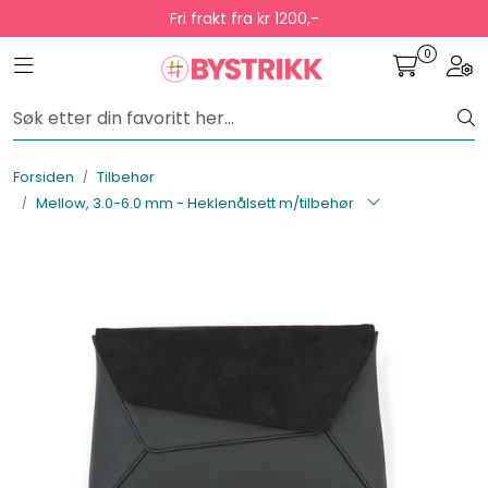
Skip to main content
Fri frakt fra kr 1200,-
0
Toggle navigation
Togg
Lagertømming
Garnpakker
Forsiden
Tilbehør
Mellow, 3.0-6.0 mm - Heklenålsett m/tilbehør
Garn
Tilbehør
Bøker
Kolleksjoner