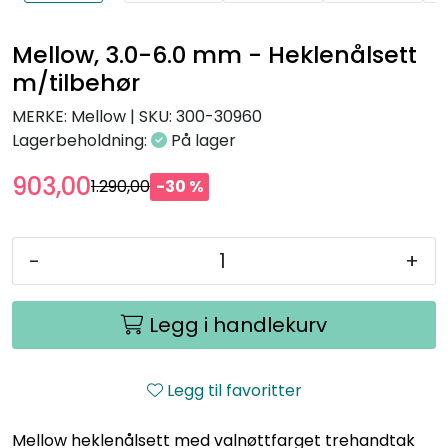
Mellow, 3.0-6.0 mm - Heklenålsett
m/tilbehør
MERKE: Mellow
|
SKU:
300-30960
Lagerbeholdning:
På lager
903,00
1.290,00
-30 %
-
+
Legg i handlekurv
Legg til favoritter
Mellow heklenålsett med valnøttfarget trehandtak