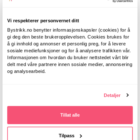
- 10 stk metall maskemarkører
- Svart oppbevaringsmappe
Vi respekterer personvernet ditt
ANBEFALT FOR DEG
Bystrikk.no benytter informasjonskapsler (cookies) for å
gi deg den beste brukeropplevelsen. Cookies brukes for
å gi innhold og annonser et personlig preg, for å levere
sosiale mediefunksjoner og for å analysere trafikken vår.
Informasjonen om hvordan du bruker nettstedet vårt blir
delt med våre partnere innen sosiale medier, annonsering
og analysearbeid.
Detaljer
Ginger Rød, 3.5-12.0
mm - Deluxesett
korte utskiftbare
Ginger Blå, 3.5-12.0
Tillat alle
pinner
mm - Deluxesett
utskiftbare pinner
Tilpass