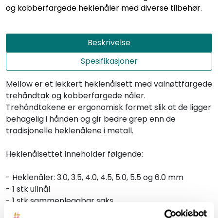
og kobberfargede heklenåler med diverse tilbehør.
Beskrivelse
Spesifikasjoner
Mellow er et lekkert heklenålsett med valnøttfargede
trehåndtak og kobberfargede nåler.
Trehåndtakene er ergonomisk formet slik at de ligger
behagelig i hånden og gir bedre grep enn de
tradisjonelle heklenålene i metall.
Heklenålsettet inneholder følgende:
- Heklenåler: 3.0, 3.5, 4.0, 4.5, 5.0, 5.5 og 6.0 mm
- 1 stk ullnål
- 1 stk sammenleggbar saks
- 1 stk målebånd