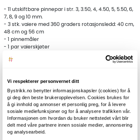
- 11 utskiftbare pinnepar i str. 3, 3.50, 4, 4.50, 5, 5.50, 6,
7, 8, 9 og 10 mm.
- 3 stk. vaiere med 360 graders rotasjonsledd: 40 cm,
48 cm og 56 cm
- 1 pinnemåler
- 1 par vaierskjøter
- 2 stoppenåler
- 4 vaiernøkler
- 6 endestykker
- 10 låsbare maskemarkører
Vi respekterer personvernet ditt
- 10 maskemarkører med splitt
Bystrikk.no benytter informasjonskapsler (cookies) for å
- 30 lukkede maskemarkører
gi deg den beste brukeropplevelsen. Cookies brukes for
- Stoffetui med glidelås til vaiere
å gi innhold og annonser et personlig preg, for å levere
- Oppbevaringsetui med Mindful-kolleksjonens
sosiale mediefunksjoner og for å analysere trafikken vår.
blomster-logo
Informasjonen om hvordan du bruker nettstedet vårt blir
delt med våre partnere innen sosiale medier, annonsering
ANBEFALT FOR DEG
og analysearbeid.