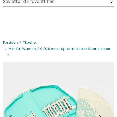
Skip to main content
Fri frakt fra kr 1200,-
Lagertømming
Garnpakker
Forsiden
Tilbehør
Mindful, Warmth, 3.0-10.0 mm - Spesialsett utskiftbare pinner
Garn
Tilbehør
Bøker
Kolleksjoner