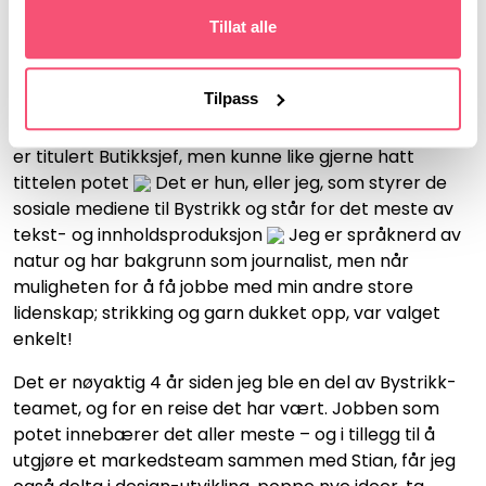
Favorittgarn: Kidsilk Erle og Alpakka Forte.
Tillat alle
LINDA
Tilpass
Vi presenterer Bystrikk-teamet// Linda @ullasunivers
er titulert Butikksjef, men kunne like gjerne hatt
tittelen potet
Det er hun, eller jeg, som styrer de
sosiale mediene til Bystrikk og står for det meste av
tekst- og innholdsproduksjon
Jeg er språknerd av
natur og har bakgrunn som journalist, men når
muligheten for å få jobbe med min andre store
lidenskap; strikking og garn dukket opp, var valget
enkelt!
Det er nøyaktig 4 år siden jeg ble en del av Bystrikk-
teamet, og for en reise det har vært. Jobben som
potet innebærer det aller meste – og i tillegg til å
utgjøre et markedsteam sammen med Stian, får jeg