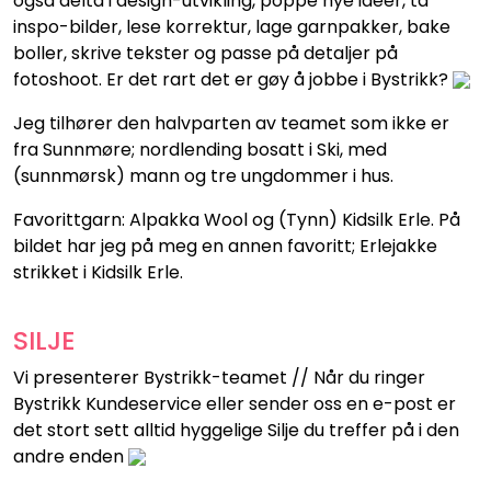
også delta i design-utvikling, poppe nye ideer, ta
inspo-bilder, lese korrektur, lage garnpakker, bake
boller, skrive tekster og passe på detaljer på
fotoshoot. Er det rart det er gøy å jobbe i Bystrikk?
Jeg tilhører den halvparten av teamet som ikke er
fra Sunnmøre; nordlending bosatt i Ski, med
(sunnmørsk) mann og tre ungdommer i hus.
Favorittgarn: Alpakka Wool og (Tynn) Kidsilk Erle. På
bildet har jeg på meg en annen favoritt; Erlejakke
strikket i Kidsilk Erle.
SILJE
Vi presenterer Bystrikk-teamet // Når du ringer
Bystrikk Kundeservice eller sender oss en e-post er
det stort sett alltid hyggelige Silje du treffer på i den
andre enden