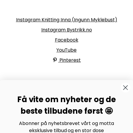
Følg oss
Instagram Knitting Inna (Ingunn Myklebust)
Instagram Bystrikk.no
Facebook
YouTube
Pinterest
BYSTRIKK-FORUMET
Få vite om nyheter og de
Bli medlem av Bystrikk-forumet vårt på Facebook og
møt både designere og teststrikkere, samt 31.000
beste tilbudene først 🤩
andre Bystrikkere som deler erfaringer, bilder og
inspirasjon.
Abonner på nyhetsbrevet vårt og motta
eksklusive tilbud og en stor dose