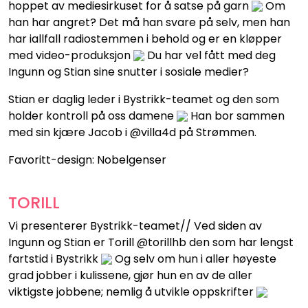
hoppet av mediesirkuset for å satse på garn
Om
han har angret? Det må han svare på selv, men han
har iallfall radiostemmen i behold og er en kløpper
med video-produksjon
Du har vel fått med deg
Ingunn og Stian sine snutter i sosiale medier?
Stian er daglig leder i Bystrikk-teamet og den som
holder kontroll på oss damene
Han bor sammen
med sin kjære Jacob i @villa4d på Strømmen.
Favoritt-design: Nobelgenser
TORILL
Vi presenterer Bystrikk-teamet// Ved siden av
Ingunn og Stian er Torill @torillhb den som har lengst
fartstid i Bystrikk
Og selv om hun i aller høyeste
grad jobber i kulissene, gjør hun en av de aller
viktigste jobbene; nemlig å utvikle oppskrifter