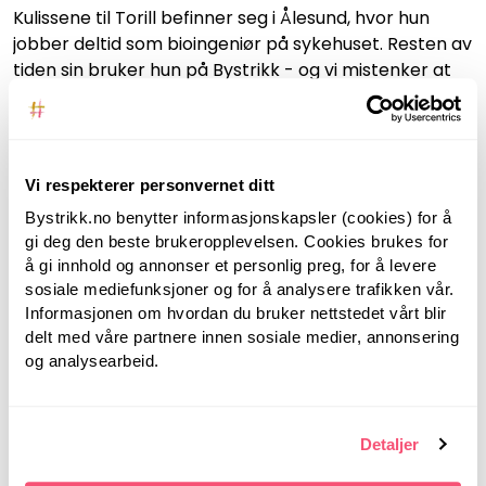
Kulissene til Torill befinner seg i Ålesund, hvor hun
jobber deltid som bioingeniør på sykehuset. Resten av
tiden sin bruker hun på Bystrikk - og vi mistenker at
oppskriftene våre ligger og godgjør seg i
underbevisstheten hennes til alle døgnets tider. Og
det blir det mye fint av!
Vi respekterer personvernet ditt
Torill er en kløpper med både strikkepinner, tall og
utregninger – og er hjernen bak de aller fleste
Bystrikk.no benytter informasjonskapsler (cookies) for å
Bystrikk-oppskriftene. Hun regner, beregner, klør seg
gi deg den beste brukeropplevelsen. Cookies brukes for
å gi innhold og annonser et personlig preg, for å levere
i hodet – og finner alltid svar!
sosiale mediefunksjoner og for å analysere trafikken vår.
Ingunn og Torill har alltid jobbet tett sammen – og
Informasjonen om hvordan du bruker nettstedet vårt blir
skapt den ene bestselgeren etter den andre. Hva
delt med våre partnere innen sosiale medier, annonsering
og analysearbeid.
skulle vi gjort uten Torill (og Teams)? Torill bor altså i
Ålesund med mann og hund, og 3 voksne barn rundt
seg. Vi ser henne mest i digitale møter – og ekstra
stas er det når hun tar turen til Bystrikk HQ på
Detaljer
Furuset!