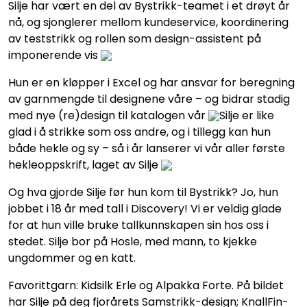
Silje har vært en del av Bystrikk-teamet i et drøyt år
nå, og sjonglerer mellom kundeservice, koordinering
av teststrikk og rollen som design-assistent på
imponerende vis
Hun er en kløpper i Excel og har ansvar for beregning
av garnmengde til designene våre – og bidrar stadig
med nye (re)design til katalogen vår
Silje er like
glad i å strikke som oss andre, og i tillegg kan hun
både hekle og sy – så i år lanserer vi vår aller første
hekleoppskrift, laget av Silje
Og hva gjorde Silje før hun kom til Bystrikk? Jo, hun
jobbet i 18 år med tall i Discovery! Vi er veldig glade
for at hun ville bruke tallkunnskapen sin hos oss i
stedet. Silje bor på Hosle, med mann, to kjekke
ungdommer og en katt.
Favorittgarn: Kidsilk Erle og Alpakka Forte. På bildet
har Silje på deg fjorårets Samstrikk-design; KnallFin-