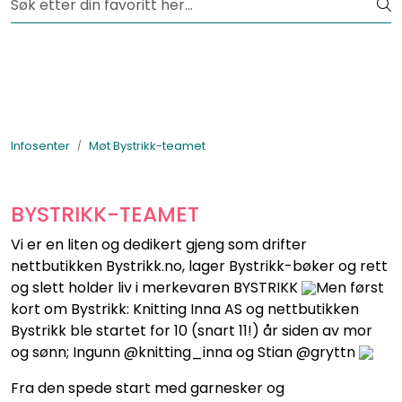
Skip to main content
Fri frakt fra kr 1200,-
Lagertømming
Garnpakker
Infosenter
Møt Bystrikk-teamet
Garn
BYSTRIKK-TEAMET
Tilbehør
Vi er en liten og dedikert gjeng som drifter
nettbutikken Bystrikk.no, lager Bystrikk-bøker og rett
Bøker
og slett holder liv i merkevaren BYSTRIKK
Men først
kort om Bystrikk: Knitting Inna AS og nettbutikken
Kolleksjoner
Bystrikk ble startet for 10 (snart 11!) år siden av mor
og sønn; Ingunn @knitting_inna og Stian @gryttn
Fra den spede start med garnesker og