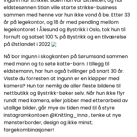
Ingunn har strikket siden hun var bitteliten, og når
eldstesønnen Stian ville starte strikke-business
sammen med henne var hun ikke vond å be. Etter 33
år på legekontor, og 18 år med pendling mellom
legekontoret I Ålesund og Bystrikk i Oslo, tok hun til
fornuft og satset 100 % på Bystrikk og en tilværelse
på Østlandet i 2022
Nå bor Ingunn i skogkanten på Sørumsand sammen
med mann og to søte katte-barn. I tillegg til
eldstemann, har hun også tvillinger på snart 30 år.
Visste du forresten at Ingunn er en kløpper med
kamera? Hun tar nemlig de aller fleste bildene til
nettbutikk og Bystrikk-bøker selv. Når hun ikke flyr
rundt med kamera, eller jobber med etterarbeid av
utallige bilder, går mye av tiden med til å styre
instagramkontoen @Knitting_Inna , tenke ut nye
mønsterborder, design og ikke minst;
fargekombinasjoner!