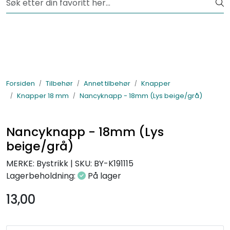
Skip to main content
Fri frakt fra kr 1200,-
Lagertømming
Garnpakker
Forsiden
Tilbehør
Annet tilbehør
Knapper
Knapper 18 mm
Nancyknapp - 18mm (Lys beige/grå)
Garn
Tilbehør
Nancyknapp - 18mm (Lys
beige/grå)
Bøker
MERKE: Bystrikk
|
SKU:
BY-K191115
Lagerbeholdning:
På lager
Kolleksjoner
13,00