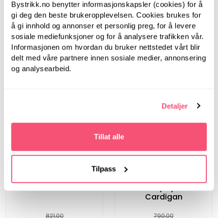
Bystrikk.no benytter informasjonskapsler (cookies) for å
gi deg den beste brukeropplevelsen. Cookies brukes for
å gi innhold og annonser et personlig preg, for å levere
sosiale mediefunksjoner og for å analysere trafikken vår.
Informasjonen om hvordan du bruker nettstedet vårt blir
delt med våre partnere innen sosiale medier, annonsering
og analysearbeid.
Detaljer
Tillat alle
Bæstmor
Bystrikk
Tilpass
CENZA genser
Basic By Bystrikk
Cardigan
821,00
790,00