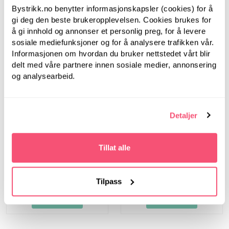
Bystrikk.no benytter informasjonskapsler (cookies) for å
gi deg den beste brukeropplevelsen. Cookies brukes for
å gi innhold og annonser et personlig preg, for å levere
Pinnemåler
sosiale mediefunksjoner og for å analysere trafikken vår.
m/garnkutter - Rosa
Informasjonen om hvordan du bruker nettstedet vårt blir
elefant
delt med våre partnere innen sosiale medier, annonsering
og analysearbeid.
Pinnemåler, rund -
Grønn
Detaljer
Tillat alle
65,00
49,00
Tilpass