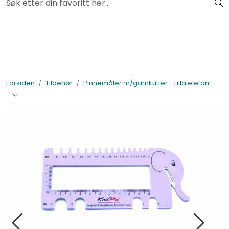
Skip to main content
Fri frakt fra kr 1200,-
Lagertømming
Garnpakker
Forsiden
Tilbehør
Pinnemåler m/garnkutter - Lilla elefant
Garn
Tilbehør
Bøker
Kolleksjoner