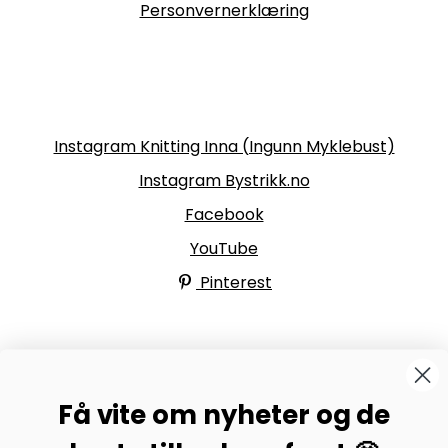
Personvernerklæring
Følg oss
Instagram Knitting Inna (Ingunn Myklebust)
Instagram Bystrikk.no
Facebook
YouTube
Pinterest
BYSTRIKK-FORUMET
Få vite om nyheter og de
Bli medlem av Bystrikk-forumet vårt på Facebook og
møt både designere og teststrikkere, samt 31.000