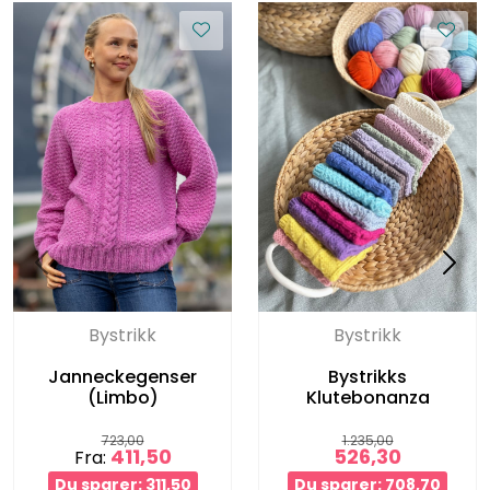
Bystrikk
Bystrikk
Janneckegenser
Bystrikks
(Limbo)
Klutebonanza
723,00
1.235,00
411,50
526,30
Fra:
Du sparer: 311,50
Du sparer: 708,70