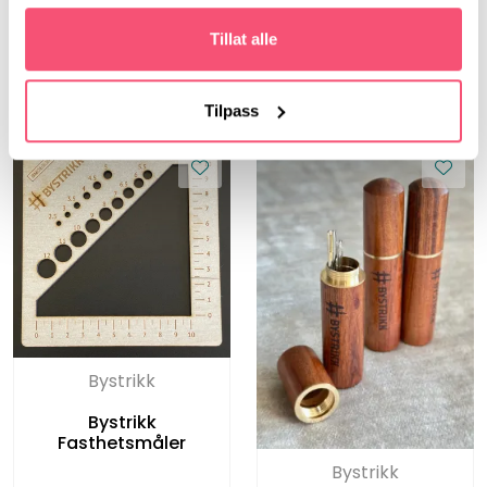
Bystrikk Maskewire
(sett a 6 stk)
Tillat alle
Tilpass
Bystrikk
Bystrikk
Fasthetsmåler
Bystrikk