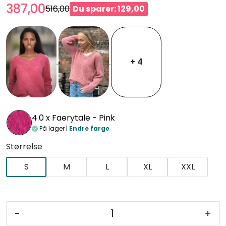
387,00
516,00
Du sparer: 129,00
+ 4
4.0 x
Faerytale - Pink
På lager |
Endre farge
Størrelse
S
M
L
XL
XXL
-
+