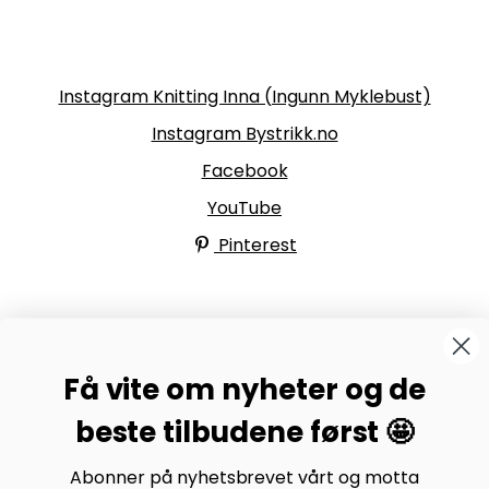
Følg oss
Instagram Knitting Inna (Ingunn Myklebust)
Instagram Bystrikk.no
Facebook
YouTube
Pinterest
BYSTRIKK-FORUMET
Få vite om nyheter og de
Bli medlem av Bystrikk-forumet vårt på Facebook og
møt både designere og teststrikkere, samt 31.000
beste tilbudene først 🤩
andre Bystrikkere som deler erfaringer, bilder og
inspirasjon.
Abonner på nyhetsbrevet vårt og motta