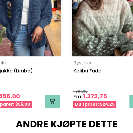
rikk
Bystrikk
jakke (Limbo)
Kolibri Fade
1.897,00
456,00
1.372,75
Fra:
parer: 356,00
Du sparer: 524,25
ANDRE KJØPTE DETTE