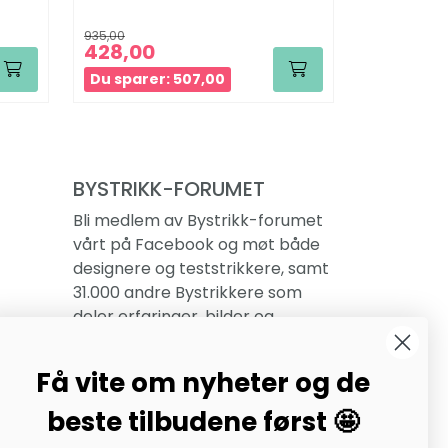
935,00
790,00
428,00
445
Fra:
Du sparer: 507,00
Du sparer
BYSTRIKK-FORUMET
Bli medlem av Bystrikk-forumet
vårt på Facebook og møt både
designere og teststrikkere, samt
31.000 andre Bystrikkere som
deler erfaringer, bilder og
inspirasjon.
Få vite om nyheter og de
Bli medlem her.
beste tilbudene først 🤩