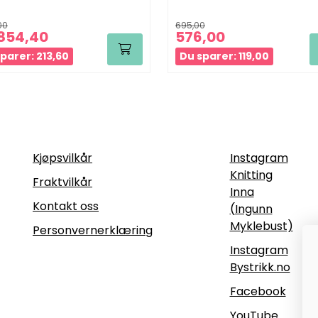
00
695,00
854,40
576,00
parer: 213,60
Du sparer: 119,00
Informasjon
Følg oss
Kjøpsvilkår
Instagram
Knitting
Fraktvilkår
Inna
Kontakt oss
(Ingunn
Myklebust)
Personvernerklæring
Instagram
Bystrikk.no
Facebook
YouTube