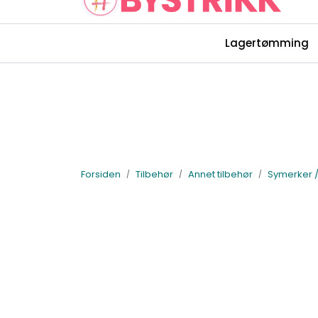
Skip to main content
Lagertømming
Rettelser Bystrikk-bøkene
Forsiden
Tilbehør
Annet tilbehør
Symerker /