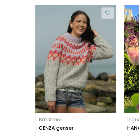
Ingr
Bæstmor
HANA
CENZA genser