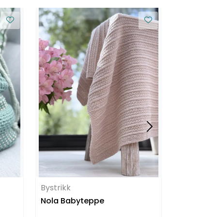
Bystrikk
Bystrikk
Nola Babyteppe
Basic By 