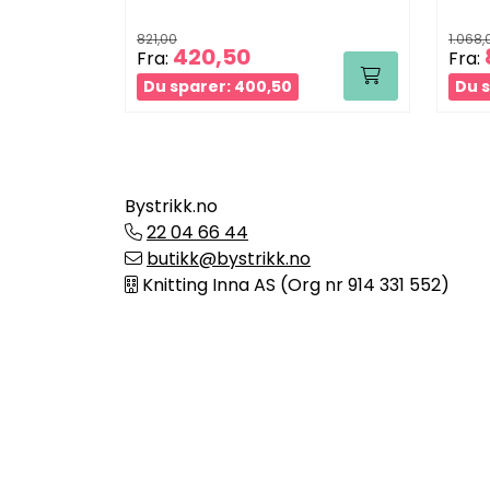
821,00
1.068,
420,50
Fra:
Fra:
Du sparer: 400,50
Du s
Bystrikk.no
22 04 66 44
butikk@bystrikk.no
Knitting Inna AS (Org nr 914 331 552)