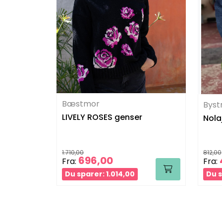
Bæstmor
Byst
LIVELY ROSES genser
Nola
1.710,00
812,00
696,00
Fra:
Fra:
Du sparer: 1.014,00
Du s