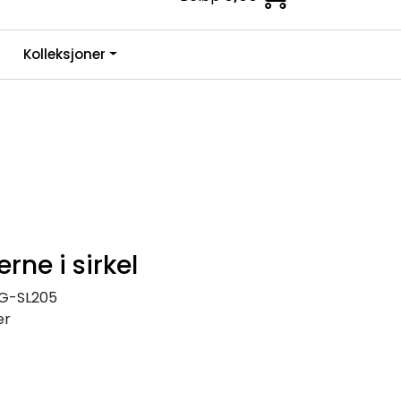
0
Kolleksjoner
Infosenter
Favoritter
Logg inn
rne i sirkel
G-SL205
er