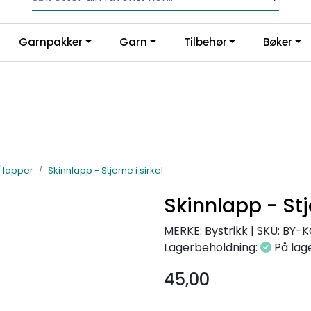
Fri frakt fra kr 1200,-
Garnpakker
Garn
Tilbehør
Bøker
 lapper
Skinnlapp - Stjerne i sirkel
Skinnlapp - Stje
MERKE: Bystrikk
|
SKU:
BY-K
Lagerbeholdning:
På lag
45,00